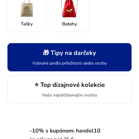
y
m
Tašky
Batohy
i
t
r
🎁 Tipy na darčeky
i
Vybrané podľa príležitosti alebo osoby
č
⭐ Top dizajnové kolekcie
k
Naše najobľúbenejšie motívy
a
m
i
-10% s kupónom: handel10
a