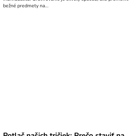
bežné predmety na...
Potlač našich tričiek: Prečo staviť na