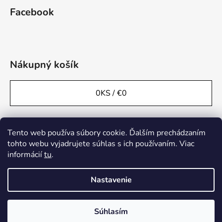
Facebook
Nákupný košík
0
KS /
€0
Tento web používa súbory cookie. Ďalším prechádzaním
tohto webu vyjadrujete súhlas s ich používaním. Viac
informácií
tu
.
Nastavenie
Súhlasím
Vytvoril Shoptet