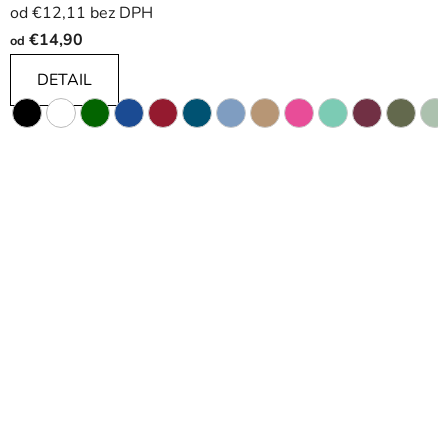
i
od €12,11 bez DPH
€14,90
od
DETAIL