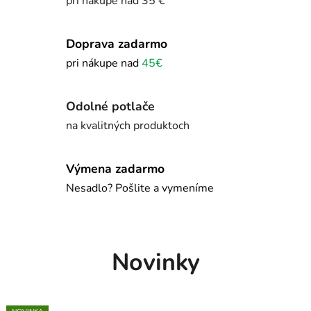
pri nákupe nad 35 €
p
e
Doprava zadarmo
r
pri nákupe nad
45€
s
Odolné potlače
o
na kvalitných produktoch
n
a
Výmena zadarmo
Nesadlo? Pošlite a vymeníme
l
i
z
Novinky
o
v