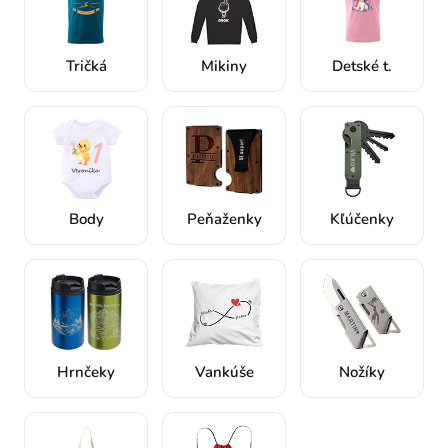
o
p
Tričká
Mikiny
Detské t.
s
o
r
i
Body
Peňaženky
Kľúčenky
g
i
n
á
Hrnčeky
Vankúše
Nožíky
l
n