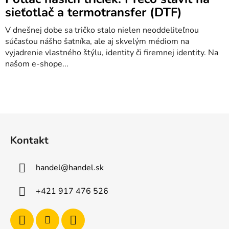
sieťotlač a termotransfer (DTF)
V dnešnej dobe sa tričko stalo nielen neoddeliteľnou
súčasťou nášho šatníka, ale aj skvelým médiom na
vyjadrenie vlastného štýlu, identity či firemnej identity. Na
našom e-shope...
Z
á
Kontakt
p
ä
handel
@
handel.sk
t
i
+421 917 476 526
e