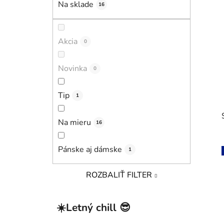
Na sklade
16
l
Akcia
0
Novinka
0
Tip
1
Na mieru
16
Pánske aj dámske
1
ROZBALIŤ FILTER
i
K
Preskočiť
☀️Letný chill 😎
a
kategórie
t