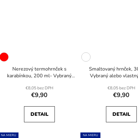
Nerezový termohrnček s
Smaltovaný hrnček, 3
karabínkou, 200 ml- Vybraný
Vybraný alebo vlastný
alebo vlastný dizajn
€8,05 bez DPH
€8,05 bez DPH
€9,90
€9,90
DETAIL
DETAIL
NA MIERU
NA MIERU