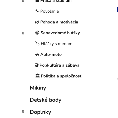
💼 Práca a štúdium
🔧 Povolania
🌿 Pohoda a motivácia
😎 Sebavedomé hlášky
🏷️ Hlášky s menom
🚗 Auto-moto
🎬 Popkultúra a zábava
🏛️ Politika a spoločnosť
Mikiny
Detské body
Doplnky