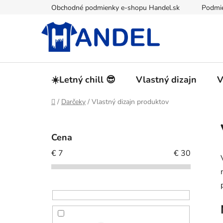
Prejsť
Obchodné podmienky e-shopu Handel.sk
Podmie
na
obsah
☀️Letný chill 😎
Vlastný dizajn
V
Domov
/
Darčeky
/
Vlastný dizajn produktov
B
o
Cena
č
€
7
€
30
n
ý
p
a
n
e