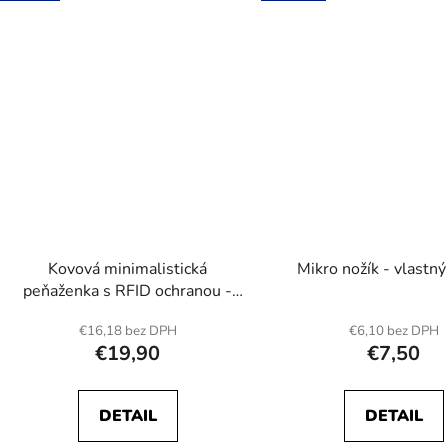
Kovová minimalistická
Mikro nožík - vlastný
peňaženka s RFID ochranou -
Vybraný alebo vlastný dizajn
€16,18 bez DPH
€6,10 bez DPH
€19,90
€7,50
DETAIL
DETAIL