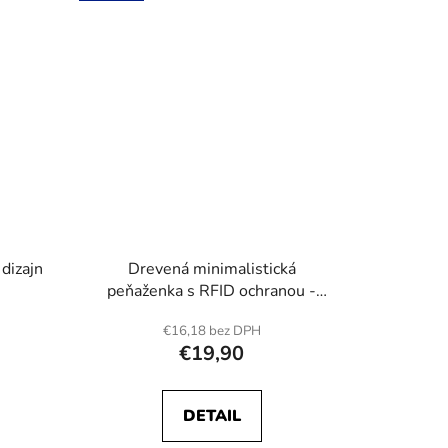
 dizajn
Drevená minimalistická
peňaženka s RFID ochranou -
Vybraný alebo vlastný dizajn
€16,18 bez DPH
€19,90
DETAIL