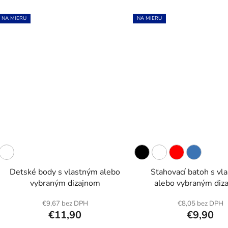
NA MIERU
NA MIERU
Detské body s vlastným alebo
Sťahovací batoh s vl
vybraným dizajnom
alebo vybraným diz
€9,67 bez DPH
€8,05 bez DPH
€11,90
€9,90