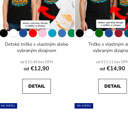
r
o
d
u
k
t
o
Detské tričko s vlastným alebo
Tričko s vlastným 
vybraným dizajnom
vybraným dizajn
v
od €10,49 bez DPH
od €12,11 bez DP
€12,90
€14,90
od
od
DETAIL
DETAIL
NA MIERU
NA MIERU