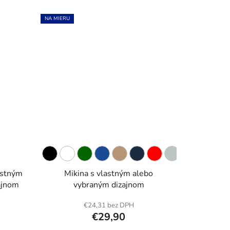
NA MIERU
astným
Mikina s vlastným alebo
ajnom
vybraným dizajnom
€24,31 bez DPH
€29,90