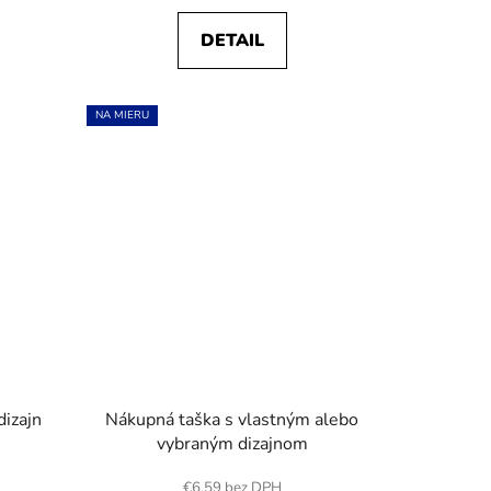
DETAIL
NA MIERU
dizajn
Nákupná taška s vlastným alebo
vybraným dizajnom
€6,59 bez DPH