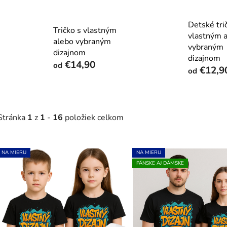
Detské tri
Tričko s vlastným
vlastným 
alebo vybraným
vybraným
dizajnom
dizajnom
€14,90
od
€12,9
od
Stránka
1
z
1
-
16
položiek celkom
V
NA MIERU
NA MIERU
ý
PÁNSKE AJ DÁMSKE
p
s
p