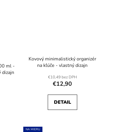
Kovový minimalistický organizér
na kľúče - vlastný dizajn
00 ml -
 dizajn
€10,49 bez DPH
€12,90
DETAIL
NA MIERU