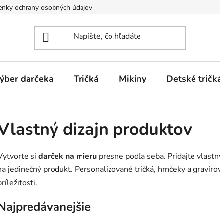
nky ochrany osobných údajov
Spôsoby dopravy a platieb
ýber darčeka
Tričká
Mikiny
Detské tričk
Vlastný dizajn produktov
Vytvorte si
darček na mieru
presne podľa seba. Pridajte vlastn
na jedinečný produkt. Personalizované tričká, hrnčeky a graví
príležitosti.
Najpredávanejšie