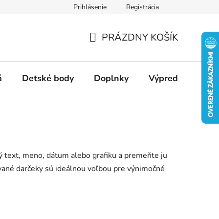
Prihlásenie
Registrácia
Ako nakupovať
Veľkostné tabuľky
Ako sa starať o textil
PRÁZDNY KOŠÍK
NÁKUPNÝ
KOŠÍK
á
Detské body
Doplnky
Výpredaj
Slu
ý text, meno, dátum alebo grafiku a premeňte ju
rované darčeky sú ideálnou voľbou pre výnimočné