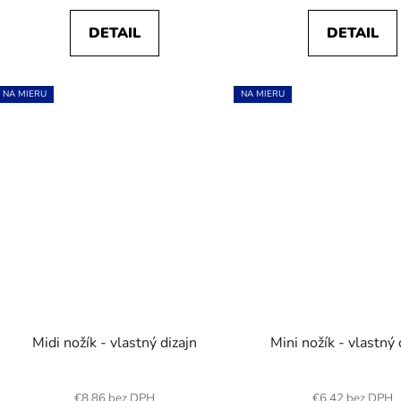
DETAIL
DETAIL
NA MIERU
NA MIERU
Midi nožík - vlastný dizajn
Mini nožík - vlastný 
€8,86 bez DPH
€6,42 bez DPH