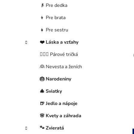
👴 Pre dedka
👦 Pre brata
👧 Pre sestru
❤️ Láska a vzťahy
👩‍❤️‍👨 Párové tričká
👰 Nevesta a ženích
🎂 Narodeniny
🎄 Sviatky
🍺 Jedlo a nápoje
🌸 Kvety a záhrada
🐾 Zvieratá