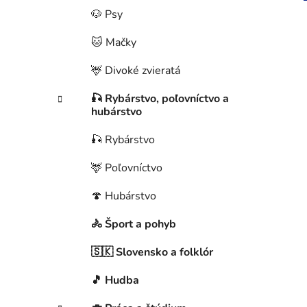
🐶 Psy
🐱 Mačky
🦌 Divoké zvieratá
🎣 Rybárstvo, poľovníctvo a
hubárstvo
🎣 Rybárstvo
🦌 Poľovníctvo
🍄 Hubárstvo
🚴 Šport a pohyb
🇸🇰 Slovensko a folklór
🎵 Hudba