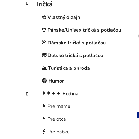
Tričká
e
g
🎨 Vlastný dizajn
ó
r
👕 Pánske/Unisex tričká s potlačou
i
e
👚 Dámske tričká s potlačou
🧒 Detské tričká s potlačou
🏔️ Turistika a príroda
😂 Humor
👨‍👩‍👧‍👦 Rodina
👩 Pre mamu
👨 Pre otca
👵 Pre babku