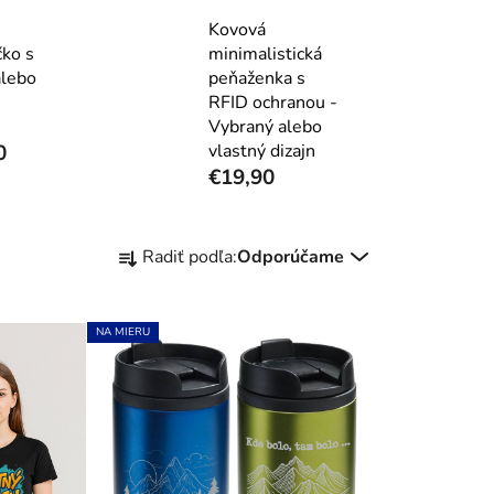
Kovová
čko s
minimalistická
alebo
peňaženka s
RFID ochranou -
Vybraný alebo
0
vlastný dizajn
€19,90
R
Radiť podľa:
Odporúčame
a
d
e
NA MIERU
n
i
e
p
r