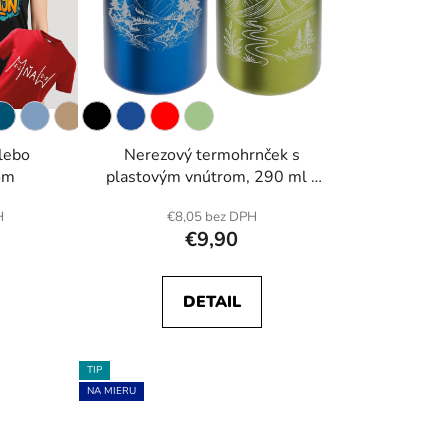
o
d
u
k
t
o
alebo
Nerezový termohrnček s
v
om
plastovým vnútrom, 290 ml -
Vybraný alebo vlastný dizajn
H
€8,05 bez DPH
€9,90
DETAIL
TIP
NA MIERU