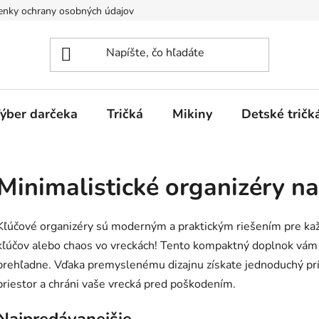
nky ochrany osobných údajov
Spôsoby dopravy a platieb
ýber darčeka
Tričká
Mikiny
Detské tričk
Minimalistické organizéry na
Kľúčové organizéry sú moderným a praktickým riešením pre kaž
kľúčov alebo chaos vo vreckách! Tento kompaktný doplnok vám 
prehľadne. Vďaka premyslenému dizajnu získate jednoduchý prí
priestor a chráni vaše vrecká pred poškodením.
Najpredávanejšie