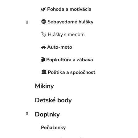
🌿 Pohoda a motivácia
😎 Sebavedomé hlášky
🏷️ Hlášky s menom
🚗 Auto-moto
🎬 Popkultúra a zábava
🏛️ Politika a spoločnosť
Mikiny
Detské body
Doplnky
Peňaženky