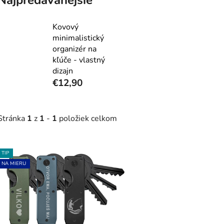
Kovový
minimalistický
organizér na
kľúče - vlastný
dizajn
€12,90
Stránka
1
z
1
-
1
položiek celkom
V
TIP
ý
NA MIERU
p
s
p