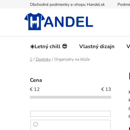
Prejsť
Obchodné podmienky e-shopu Handel.sk
Podmie
na
obsah
☀️Letný chill 😎
Vlastný dizajn
V
Domov
/
Doplnky
/
Organizéry na kľúče
B
o
Cena
č
€
12
€
13
n
ý
p
a
n
e