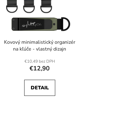
r
o
d
u
k
t
Kovový minimalistický organizér
na kľúče - vlastný dizajn
o
v
€10,49 bez DPH
€12,90
DETAIL
O
v
l
á