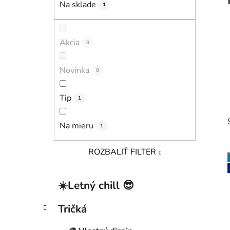
Na sklade
1
l
Akcia
0
Novinka
0
Tip
1
Na mieru
1
ROZBALIŤ FILTER
K
Preskočiť
☀️Letný chill 😎
a
kategórie
i
t
Tričká
e
g