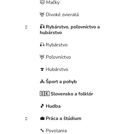
🐱 Mačky
🦌 Divoké zvieratá
🎣 Rybárstvo, poľovníctvo a
hubárstvo
🎣 Rybárstvo
🦌 Poľovníctvo
🍄 Hubárstvo
🚴 Šport a pohyb
🇸🇰 Slovensko a folklór
🎵 Hudba
💼 Práca a štúdium
🔧 Povolania