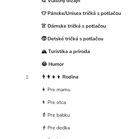
🎨 Vlastný dizajn
ó
r
👕 Pánske/Unisex tričká s potlačou
i
e
👚 Dámske tričká s potlačou
🧒 Detské tričká s potlačou
🏔️ Turistika a príroda
😂 Humor
👨‍👩‍👧‍👦 Rodina
👩 Pre mamu
👨 Pre otca
👵 Pre babku
👴 Pre dedka