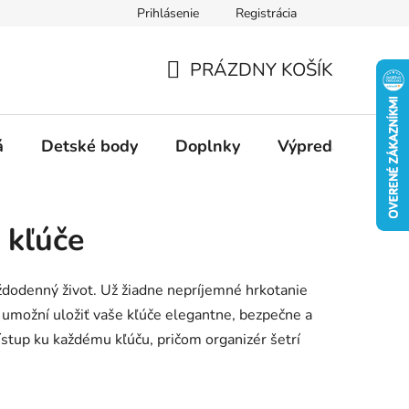
Prihlásenie
Registrácia
Ako nakupovať
Veľkostné tabuľky
Ako sa starať o textil
PRÁZDNY KOŠÍK
NÁKUPNÝ
KOŠÍK
á
Detské body
Doplnky
Výpredaj
Slu
 kľúče
dodenný život. Už žiadne nepríjemné hrkotanie
umožní uložiť vaše kľúče elegantne, bezpečne a
stup ku každému kľúču, pričom organizér šetrí