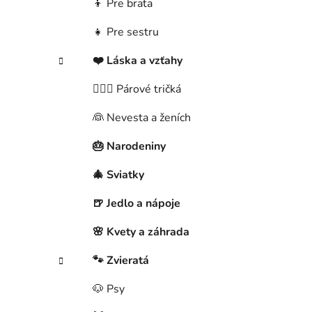
👦 Pre brata
👧 Pre sestru
❤️ Láska a vzťahy
👩‍❤️‍👨 Párové tričká
👰 Nevesta a ženích
🎂 Narodeniny
🎄 Sviatky
🍺 Jedlo a nápoje
🌸 Kvety a záhrada
🐾 Zvieratá
🐶 Psy