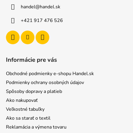
ä
handel
@
handel.sk
t
i
+421 917 476 526
e
Informácie pre vás
Obchodné podmienky e-shopu Handel.sk
Podmienky ochrany osobných údajov
Spôsoby dopravy a platieb
Ako nakupovať
Veľkostné tabuľky
Ako sa starať o textil
Reklamácia a výmena tovaru