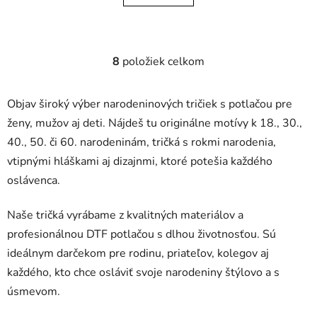
8
položiek celkom
O
v
l
Objav široký výber narodeninových tričiek s potlačou pre
á
ženy, mužov aj deti. Nájdeš tu originálne motívy k 18., 30.,
d
40., 50. či 60. narodeninám, tričká s rokmi narodenia,
a
c
vtipnými hláškami aj dizajnmi, ktoré potešia každého
i
oslávenca.
e
p
Naše tričká vyrábame z kvalitných materiálov a
r
profesionálnou DTF potlačou s dlhou životnosťou. Sú
v
ideálnym darčekom pre rodinu, priateľov, kolegov aj
k
y
každého, kto chce osláviť svoje narodeniny štýlovo a s
v
úsmevom.
ý