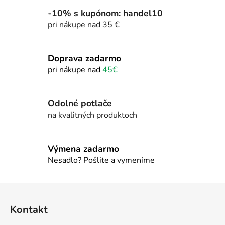
p
i
-10% s kupónom: handel10
s
pri nákupe nad 35 €
u
Doprava zadarmo
pri nákupe nad
45€
Odolné potlače
na kvalitných produktoch
Výmena zadarmo
Nesadlo? Pošlite a vymeníme
Z
á
Kontakt
p