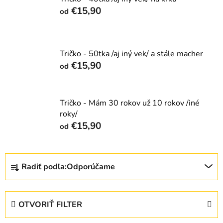
€15,90
od
Tričko - 50tka /aj iný vek/ a stále macher
€15,90
od
Tričko - Mám 30 rokov už 10 rokov /iné
roky/
€15,90
od
R
Radiť podľa:
Odporúčame
a
d
e
OTVORIŤ FILTER
n