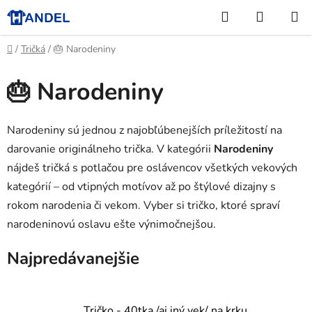
Prejsť
Hľadať
NÁKUP
na
KOŠÍK
obsah
Domov
/
Tričká
/
🎂 Narodeniny
🎂 Narodeniny
Narodeniny sú jednou z najobľúbenejších príležitostí na
darovanie originálneho trička. V kategórii
Narodeniny
nájdeš tričká s potlačou pre oslávencov všetkých vekových
kategórií – od vtipných motívov až po štýlové dizajny s
rokom narodenia či vekom. Vyber si tričko, ktoré spraví
narodeninovú oslavu ešte výnimočnejšou.
Najpredávanejšie
Tričko - 40tka /aj iný vek/ na krku