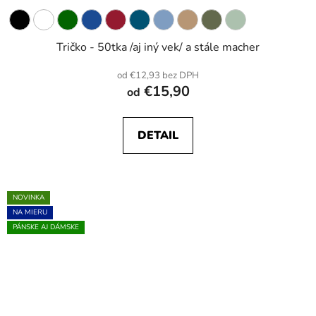
Tričko - 50tka /aj iný vek/ a stále macher
od €12,93 bez DPH
€15,90
od
DETAIL
NOVINKA
NA MIERU
PÁNSKE AJ DÁMSKE