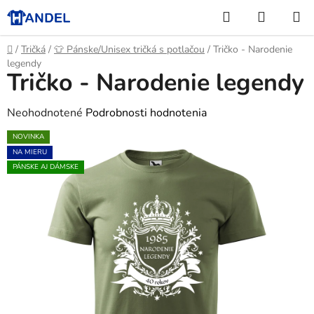
Prejsť
Hľadať
NÁKUP
na
KOŠÍK
obsah
Domov
/
Tričká
/
👕 Pánske/Unisex tričká s potlačou
/
Tričko - Narodenie
legendy
Tričko - Narodenie legendy
Priemerné
Neohodnotené
Podrobnosti hodnotenia
hodnotenie
NOVINKA
produktu
NA MIERU
je
PÁNSKE AJ DÁMSKE
0,0
z
5
hviezdičiek.