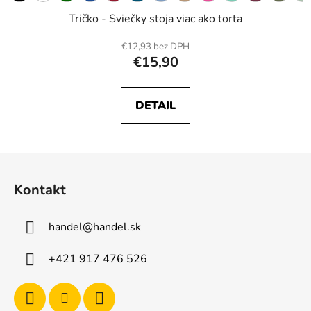
Tričko - Sviečky stoja viac ako torta
€12,93 bez DPH
€15,90
DETAIL
Z
á
Kontakt
p
ä
handel
@
handel.sk
t
i
+421 917 476 526
e