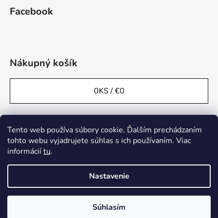
Facebook
Nákupný košík
0
KS /
€0
Tento web používa súbory cookie. Ďalším prechádzaním
tohto webu vyjadrujete súhlas s ich používaním. Viac
informácií
tu
.
Nastavenie
Súhlasím
Vytvoril Shoptet