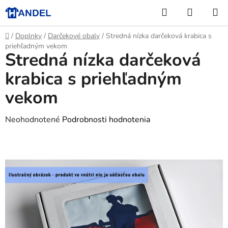
Prejsť
Hľadať
NÁKUP
na
KOŠÍK
obsah
Domov
/
Doplnky
/
Darčekové obaly
/
Stredná nízka darčeková krabica s
priehľadným vekom
Stredná nízka darčeková
krabica s priehľadným
vekom
Priemerné
Neohodnotené
Podrobnosti hodnotenia
hodnotenie
produktu
je
0,0
z
5
hviezdičiek.