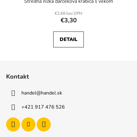
Stredná nízka darčeková krabica s vekom
€2,68 bez DPH
€3,30
DETAIL
Z
á
Kontakt
p
ä
handel
@
handel.sk
t
i
+421 917 476 526
e