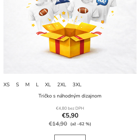
XS
S
M
L
XL
2XL
3XL
Tričko s náhodným dizajnom
€4,80 bez DPH
€5,90
€14,90
(až –62 %)