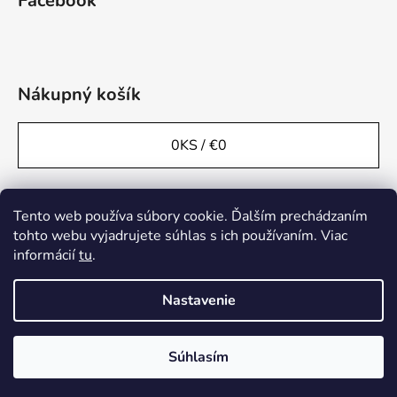
Facebook
Nákupný košík
0
KS /
€0
Tento web používa súbory cookie. Ďalším prechádzaním
tohto webu vyjadrujete súhlas s ich používaním. Viac
informácií
tu
.
Nastavenie
Súhlasím
Vytvoril Shoptet
Copyright 2026
Handel.sk
. Všetky práva vyhradené.