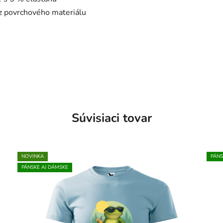
 z povrchového materiálu
Súvisiaci tovar
NOVINKA
PÁNS
PÁNSKE AJ DÁMSKE