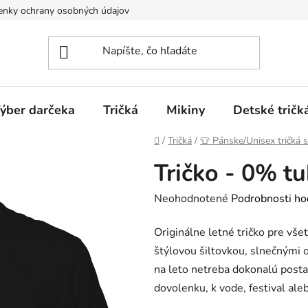
nky ochrany osobných údajov
Spôsoby dopravy a platieb
ýber darčeka
Tričká
Mikiny
Detské tričk
Domov
/
Tričká
/
👕 Pánske/Unisex tričká 
Tričko - 0% 
Priemerné
Neohodnotené
Podrobnosti ho
hodnotenie
Originálne letné tričko pre vše
produktu
štýlovou šiltovkou, slnečnými 
je
na leto netreba dokonalú postav
0,0
dovolenku, k vode, festival ale
z