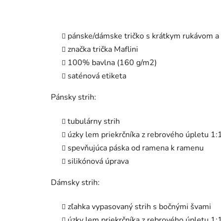
pánske/dámske tričko s krátkym rukávom a
značka trička Maflini
100% bavlna (160 g/m2)
saténová etiketa
Pánsky strih:
tubulárny strih
úzky lem priekrčníka z rebrového úpletu 1:
spevňujúca páska od ramena k ramenu
silikónová úprava
Dámsky strih:
zľahka vypasovaný strih s bočnými švami
úzky lem priekrčníka z rebrového úpletu 1: