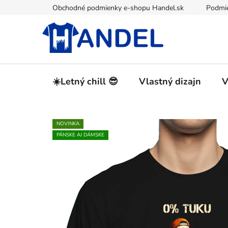
Prejsť
Obchodné podmienky e-shopu Handel.sk
Podmie
na
obsah
☀️Letný chill 😎
Vlastný dizajn
V
NOVINKA
PÁNSKE AJ DÁMSKE