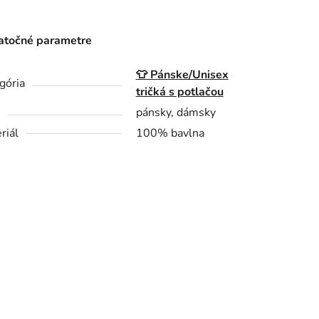
točné parametre
👕 Pánske/Unisex
gória
tričká s potlačou
h
pánsky, dámsky
riál
100% bavlna