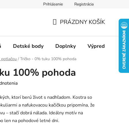
Prihlásenie
Registrácia
Ako nakupovať
Veľkostné tabuľky
Ako sa starať o textil
PRÁZDNY KOŠÍK
NÁKUPNÝ
KOŠÍK
á
Detské body
Doplnky
Výpredaj
Slu
s potlačou
/
Tričko - 0% tuku 100% pohoda
tuku 100% pohoda
dnotenia
tkých, ktorí berú život s nadhľadom. Kostra so
okuliarmi a nafukovacou kačičkou pripomína, že
u – stačí dobrá nálada. Ideálny motív na
bo len na pohodové letné dni.