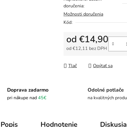
doručenia:
Možnosti doručenia
Kód:
od
€14,90
od
€12,11
bez DPH
Jednotková cena:
Tlač
Opýtať sa
Doprava zadarmo
Odolné potlače
pri nákupe nad
45€
na kvalitných prod
Popis
Hodnotenie
Diskusia