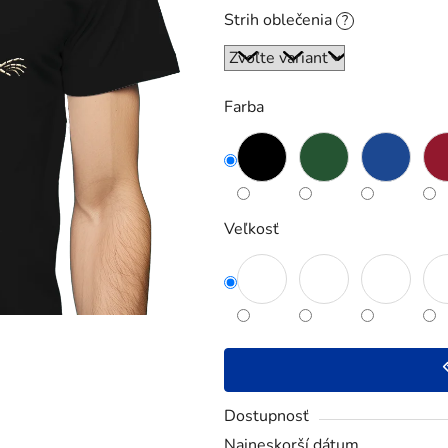
5
Strih oblečenia
?
hviezdičiek.
Farba
Veľkosť
Dostupnosť
Najneskorší dátum