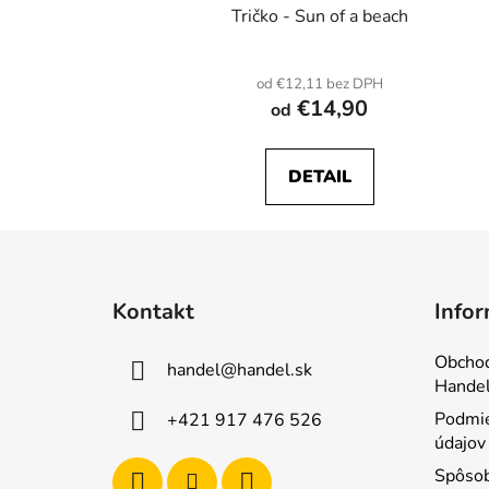
Tričko - Sun of a beach
od €12,11 bez DPH
€14,90
od
DETAIL
Z
á
Kontakt
Infor
p
ä
Obcho
handel
@
handel.sk
t
Handel
i
Podmie
+421 917 476 526
e
údajov
Spôsob