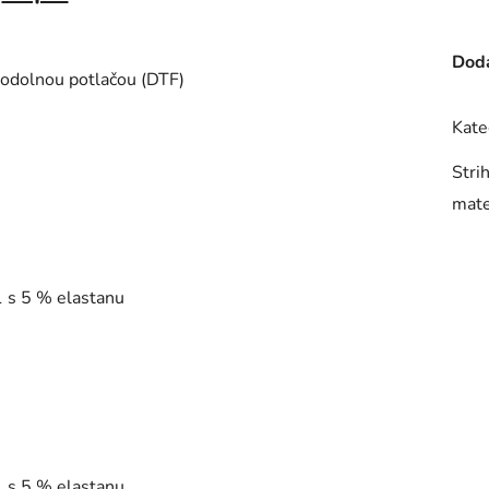
Doda
 odolnou potlačou (DTF)
Kate
Stri
mate
1 s 5 % elastanu
1 s 5 % elastanu