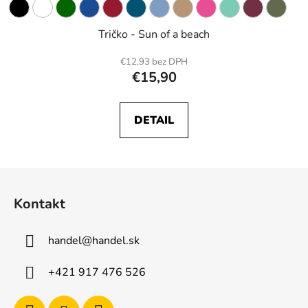
Tričko - Sun of a beach
€12,93 bez DPH
€15,90
DETAIL
Z
á
Kontakt
p
ä
handel
@
handel.sk
t
i
+421 917 476 526
e