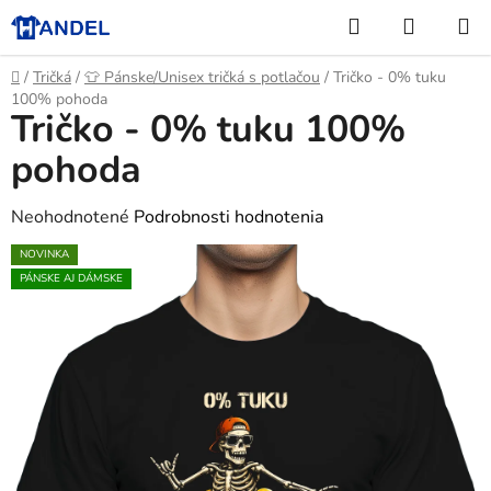
Prejsť
Hľadať
NÁKUP
na
KOŠÍK
obsah
Domov
/
Tričká
/
👕 Pánske/Unisex tričká s potlačou
/
Tričko - 0% tuku
100% pohoda
Tričko - 0% tuku 100%
pohoda
Priemerné
Neohodnotené
Podrobnosti hodnotenia
hodnotenie
NOVINKA
produktu
PÁNSKE AJ DÁMSKE
je
0,0
z
5
hviezdičiek.