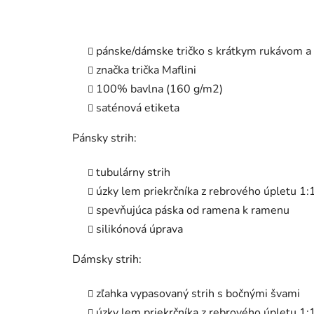
pánske/dámske tričko s krátkym rukávom a
značka trička Maflini
100% bavlna (160 g/m2)
saténová etiketa
Pánsky strih:
tubulárny strih
úzky lem priekrčníka z rebrového úpletu 1:
spevňujúca páska od ramena k ramenu
silikónová úprava
Dámsky strih:
zľahka vypasovaný strih s bočnými švami
úzky lem priekrčníka z rebrového úpletu 1: