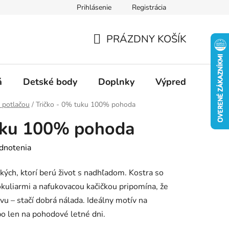
Prihlásenie
Registrácia
Ako nakupovať
Veľkostné tabuľky
Ako sa starať o textil
PRÁZDNY KOŠÍK
NÁKUPNÝ
KOŠÍK
á
Detské body
Doplnky
Výpredaj
Slu
s potlačou
/
Tričko - 0% tuku 100% pohoda
tuku 100% pohoda
dnotenia
tkých, ktorí berú život s nadhľadom. Kostra so
okuliarmi a nafukovacou kačičkou pripomína, že
u – stačí dobrá nálada. Ideálny motív na
bo len na pohodové letné dni.