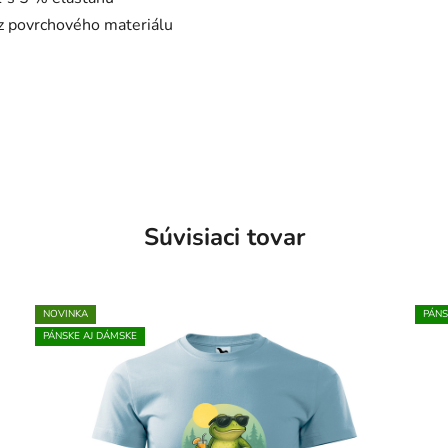
 z povrchového materiálu
Súvisiaci tovar
NOVINKA
PÁNS
PÁNSKE AJ DÁMSKE