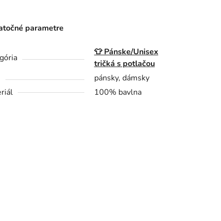
točné parametre
👕 Pánske/Unisex
gória
tričká s potlačou
h
pánsky, dámsky
riál
100% bavlna