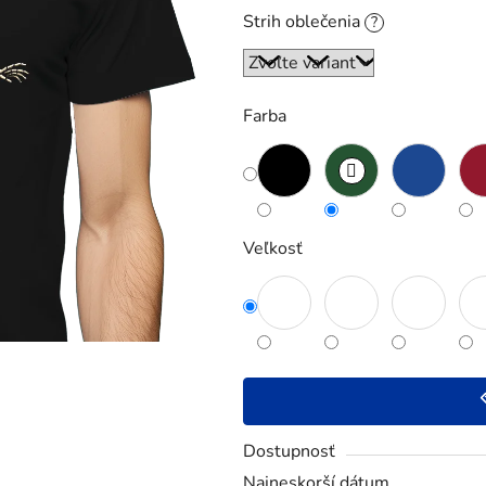
5
Strih oblečenia
?
hviezdičiek.
Farba
Veľkosť
Dostupnosť
Najneskorší dátum