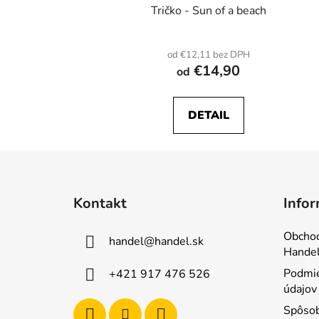
Tričko - Sun of a beach
od €12,11 bez DPH
€14,90
od
DETAIL
Z
á
Kontakt
Infor
p
ä
Obcho
handel
@
handel.sk
t
Handel
i
Podmie
+421 917 476 526
e
údajov
Spôsob