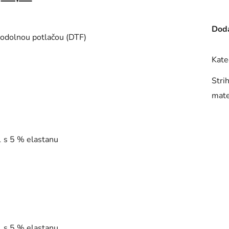
Doda
 odolnou potlačou (DTF)
Kate
Stri
mate
1 s 5 % elastanu
1 s 5 % elastanu