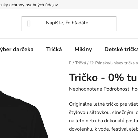
nky ochrany osobných údajov
Spôsoby dopravy a platieb
ýber darčeka
Tričká
Mikiny
Detské tričk
Domov
/
Tričká
/
👕 Pánske/Unisex tričká 
Tričko - 0% 
Priemerné
Neohodnotené
Podrobnosti ho
hodnotenie
Originálne letné tričko pre vše
produktu
štýlovou šiltovkou, slnečnými 
je
na leto netreba dokonalú postav
0,0
dovolenku, k vode, festival ale
z