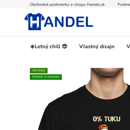
Prejsť
Obchodné podmienky e-shopu Handel.sk
Podmie
na
obsah
☀️Letný chill 😎
Vlastný dizajn
V
NOVINKA
PÁNSKE AJ DÁMSKE