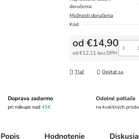
doručenia:
Možnosti doručenia
Kód:
od
€14,90
od
€12,11
bez DPH
Jednotková cena:
Tlač
Opýtať sa
Doprava zadarmo
Odolné potlače
pri nákupe nad
45€
na kvalitných prod
Popis
Hodnotenie
Diskusia