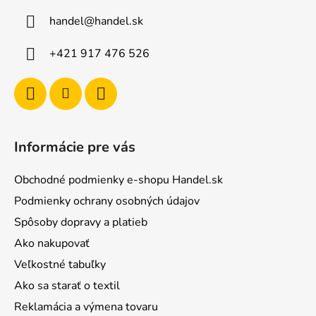
ä
handel
@
handel.sk
t
i
+421 917 476 526
e
Informácie pre vás
Obchodné podmienky e-shopu Handel.sk
Podmienky ochrany osobných údajov
Spôsoby dopravy a platieb
Ako nakupovať
Veľkostné tabuľky
Ako sa starať o textil
Reklamácia a výmena tovaru