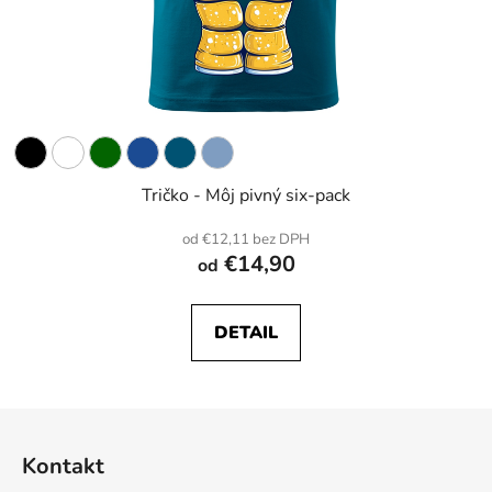
Tričko - Môj pivný six-pack
od €12,11 bez DPH
€14,90
od
DETAIL
Z
á
Kontakt
p