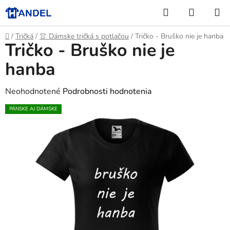
Prejsť
Hľadať
NÁKUP
na
KOŠÍK
obsah
Domov
/
Tričká
/
👚 Dámske tričká s potlačou
/
Tričko - Bruško nie je hanba
Tričko - Bruško nie je
hanba
Priemerné
Neohodnotené
Podrobnosti hodnotenia
hodnotenie
PÁNSKE AJ DÁMSKE
produktu
je
0,0
z
5
hviezdičiek.