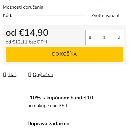
Možnosti doručenia
Kód:
Zvoľte variant
od
€14,90
od
€12,11
bez DPH
Jednotková cena:
DO KOŠÍKA
Tlač
Opýtať sa
-10% s kupónom: handel10
pri nákupe nad 35 €
Doprava zadarmo