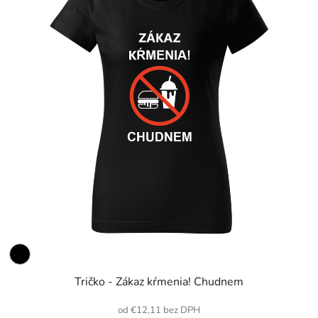
Tričko - Zákaz kŕmenia! Chudnem
od €12,11 bez DPH