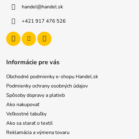
ä
handel
@
handel.sk
t
i
+421 917 476 526
e
Informácie pre vás
Obchodné podmienky e-shopu Handel.sk
Podmienky ochrany osobných údajov
Spôsoby dopravy a platieb
Ako nakupovať
Veľkostné tabuľky
Ako sa starať o textil
Reklamácia a výmena tovaru