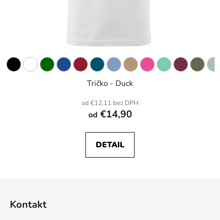
Tričko - Duck
od €12,11 bez DPH
€14,90
od
DETAIL
Z
á
Kontakt
p