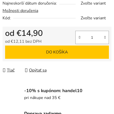
Najneskorší dátum doručenia:
Zvoľte variant
Možnosti doručenia
Kód:
Zvoľte variant
od
€14,90
od
€12,11
bez DPH
Jednotková cena:
DO KOŠÍKA
Tlač
Opýtať sa
-10% s kupónom: handel10
pri nákupe nad 35 €
Doprava zadarmo