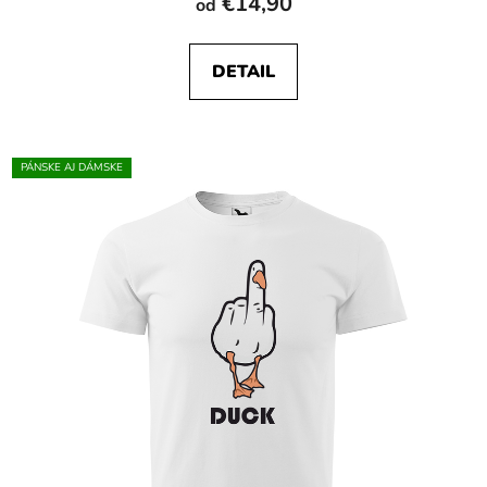
€14,90
od
DETAIL
PÁNSKE AJ DÁMSKE