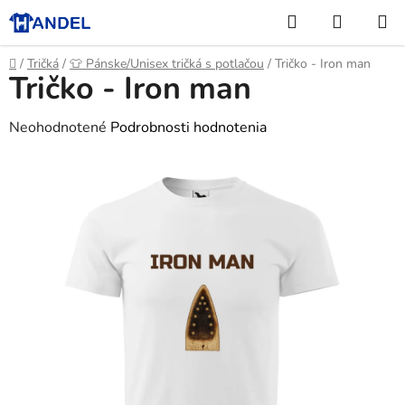
Prejsť
Hľadať
NÁKUP
na
KOŠÍK
obsah
Domov
/
Tričká
/
👕 Pánske/Unisex tričká s potlačou
/
Tričko - Iron man
Tričko - Iron man
Priemerné
Neohodnotené
Podrobnosti hodnotenia
hodnotenie
produktu
je
0,0
z
5
hviezdičiek.