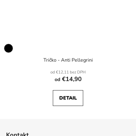
Tričko - Anti Pellegrini
od €12,11 bez DPH
€14,90
od
DETAIL
Z
á
Kontakt