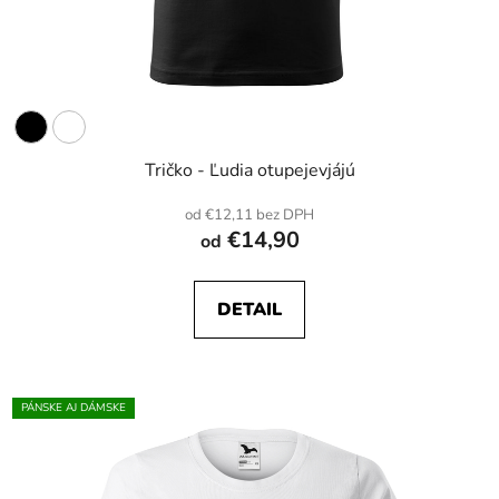
Tričko - Ľudia otupejevjájú
od €12,11 bez DPH
€14,90
od
DETAIL
PÁNSKE AJ DÁMSKE