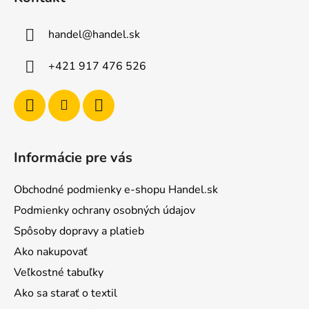
p
ä
handel
@
handel.sk
t
i
+421 917 476 526
e
Informácie pre vás
Obchodné podmienky e-shopu Handel.sk
Podmienky ochrany osobných údajov
Spôsoby dopravy a platieb
Ako nakupovať
Veľkostné tabuľky
Ako sa starať o textil