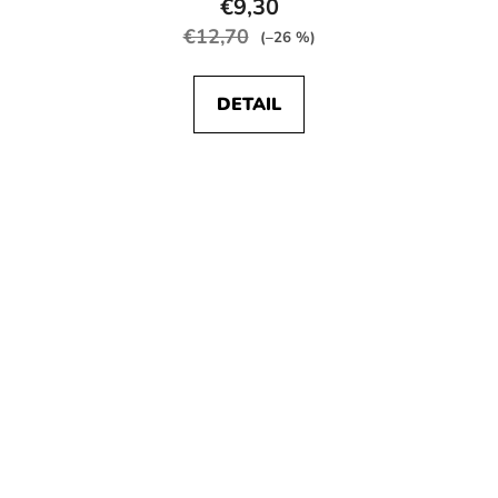
€9,30
€12,70
(–26 %)
DETAIL