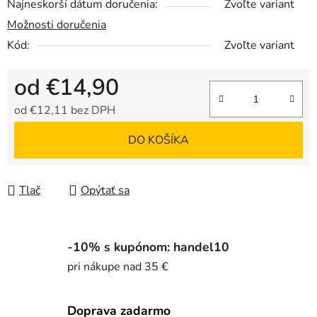
Najneskorší dátum doručenia:
Zvoľte variant
Možnosti doručenia
Kód:
Zvoľte variant
od
€14,90
od
€12,11
bez DPH
Jednotková cena:
DO KOŠÍKA
Tlač
Opýtať sa
-10% s kupónom: handel10
pri nákupe nad 35 €
Doprava zadarmo