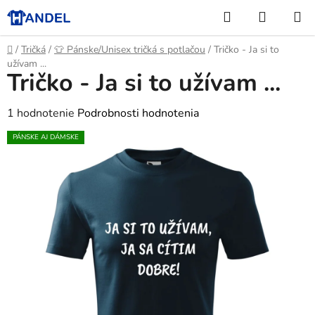
Prejsť
Hľadať
NÁKUP
na
KOŠÍK
obsah
Domov
/
Tričká
/
👕 Pánske/Unisex tričká s potlačou
/
Tričko - Ja si to
užívam ...
Tričko - Ja si to užívam ...
Priemerné
1 hodnotenie
Podrobnosti hodnotenia
hodnotenie
PÁNSKE AJ DÁMSKE
produktu
je
5,0
z
5
hviezdičiek.