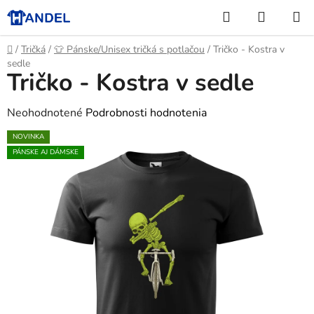
Prejsť
Hľadať
NÁKUP
na
KOŠÍK
obsah
Domov
/
Tričká
/
👕 Pánske/Unisex tričká s potlačou
/
Tričko - Kostra v
sedle
Tričko - Kostra v sedle
Priemerné
Neohodnotené
Podrobnosti hodnotenia
hodnotenie
NOVINKA
produktu
PÁNSKE AJ DÁMSKE
je
0,0
z
5
hviezdičiek.