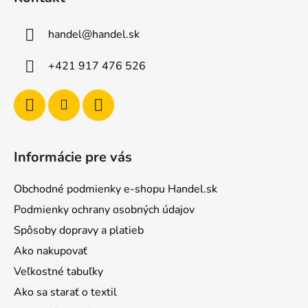
p
ä
handel
@
handel.sk
t
i
+421 917 476 526
e
Informácie pre vás
Obchodné podmienky e-shopu Handel.sk
Podmienky ochrany osobných údajov
Spôsoby dopravy a platieb
Ako nakupovať
Veľkostné tabuľky
Ako sa starať o textil