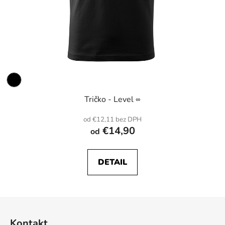
Tričko - Level ∞
od €12,11 bez DPH
€14,90
od
DETAIL
Z
á
Kontakt