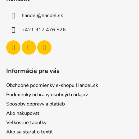
p
ä
handel
@
handel.sk
t
i
+421 917 476 526
e
Informácie pre vás
Obchodné podmienky e-shopu Handel.sk
Podmienky ochrany osobných údajov
Spôsoby dopravy a platieb
Ako nakupovať
Veľkostné tabuľky
Ako sa starať o textil