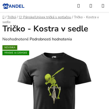
Prejsť
Hľadať
NÁKUP
na
KOŠÍK
obsah
Domov
/
Tričká
/
👕 Pánske/Unisex tričká s potlačou
/
Tričko - Kostra v
sedle
Tričko - Kostra v sedle
Priemerné
Neohodnotené
Podrobnosti hodnotenia
hodnotenie
NOVINKA
produktu
PÁNSKE AJ DÁMSKE
je
0,0
z
5
hviezdičiek.