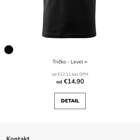
Tričko - Level ∞
od €12,11 bez DPH
€14,90
od
DETAIL
Z
á
Kontakt