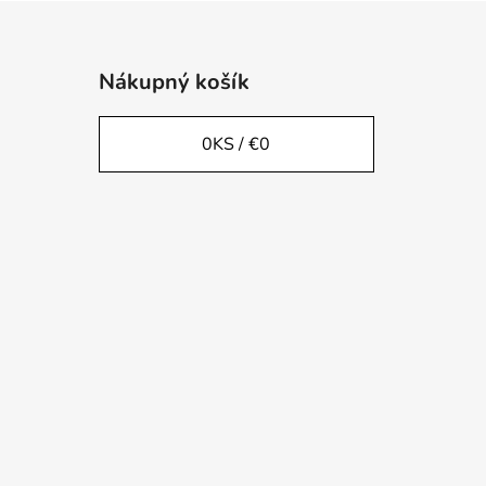
Nákupný košík
0
KS /
€0