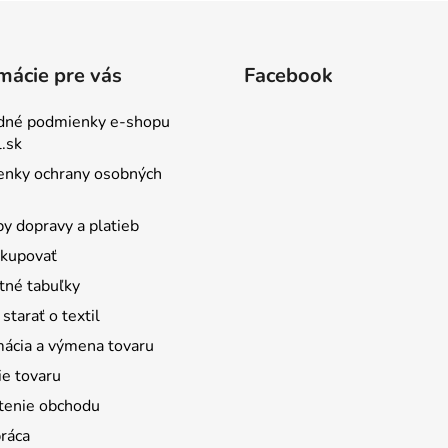
mácie pre vás
Facebook
dné podmienky e-shopu
.sk
nky ochrany osobných
y dopravy a platieb
kupovať
tné tabuľky
starať o textil
ácia a výmena tovaru
ie tovaru
enie obchodu
ráca