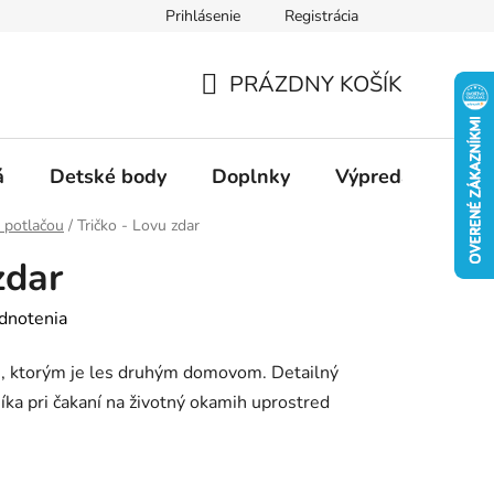
Prihlásenie
Registrácia
Ako nakupovať
Veľkostné tabuľky
Ako sa starať o textil
PRÁZDNY KOŠÍK
NÁKUPNÝ
KOŠÍK
á
Detské body
Doplnky
Výpredaj
Slu
s potlačou
/
Tričko - Lovu zdar
zdar
dnotenia
ch, ktorým je les druhým domovom. Detailný
íka pri čakaní na životný okamih uprostred