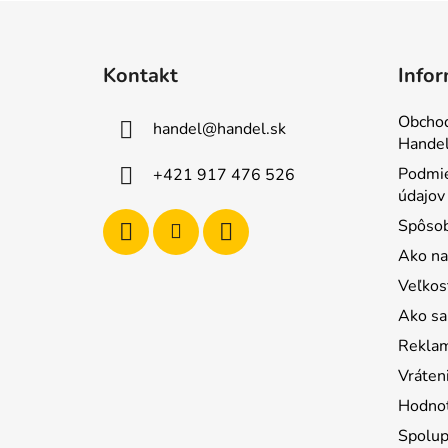
Z
á
Kontakt
Infor
p
ä
Obcho
handel
@
handel.sk
t
Handel
i
Podmie
+421 917 476 526
e
údajov
Spôsob
Ako na
Veľkos
Ako sa 
Reklam
Vráten
Hodnot
Spolup