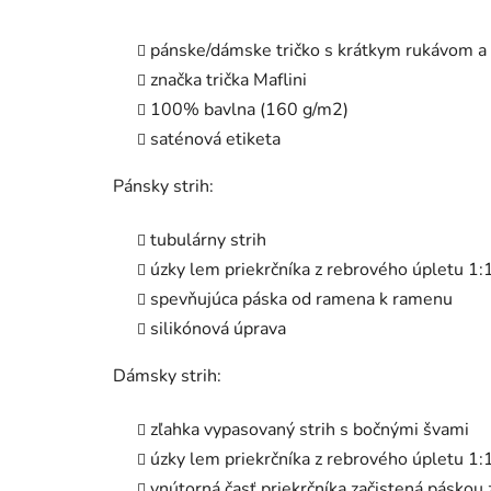
pánske/dámske tričko s krátkym rukávom a
značka trička Maflini
100% bavlna (160 g/m2)
saténová etiketa
Pánsky strih:
tubulárny strih
úzky lem priekrčníka z rebrového úpletu 1:
spevňujúca páska od ramena k ramenu
silikónová úprava
Dámsky strih:
zľahka vypasovaný strih s bočnými švami
úzky lem priekrčníka z rebrového úpletu 1:
vnútorná časť priekrčníka začistená páskou