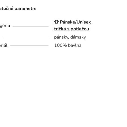
točné parametre
👕 Pánske/Unisex
gória
tričká s potlačou
h
pánsky, dámsky
riál
100% bavlna