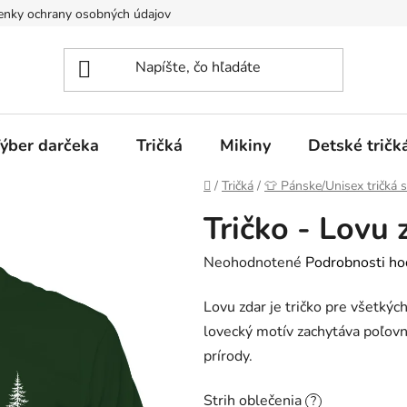
nky ochrany osobných údajov
Spôsoby dopravy a platieb
ýber darčeka
Tričká
Mikiny
Detské tričk
Domov
/
Tričká
/
👕 Pánske/Unisex tričká 
Tričko - Lovu 
Priemerné
Neohodnotené
Podrobnosti ho
hodnotenie
Lovu zdar je tričko pre všetký
produktu
lovecký motív zachytáva poľovn
je
prírody.
0,0
z
Strih oblečenia
?