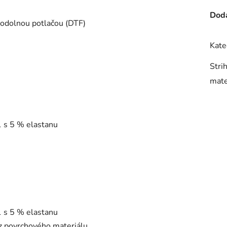
Doda
 odolnou potlačou (DTF)
Kate
Stri
mate
1 s 5 % elastanu
1 s 5 % elastanu
 z povrchového materiálu