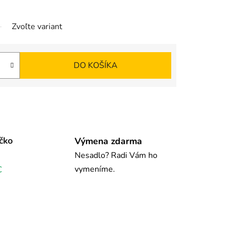
Zvoľte variant
DO KOŠÍKA
čko
Výmena zdarma
Nesadlo? Radi Vám ho
vymeníme.
€