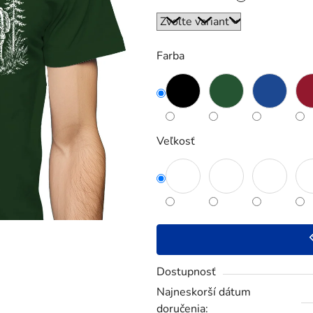
5
hviezdičiek.
Farba
Veľkosť
Dostupnosť
Najneskorší dátum
doručenia: