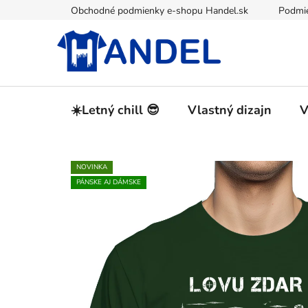
Prejsť
Obchodné podmienky e-shopu Handel.sk
Podmie
na
obsah
☀️Letný chill 😎
Vlastný dizajn
V
NOVINKA
PÁNSKE AJ DÁMSKE