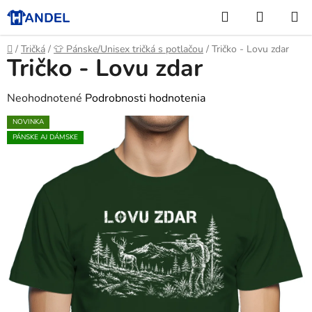
Prejsť
Hľadať
NÁKUP
na
KOŠÍK
obsah
Domov
/
Tričká
/
👕 Pánske/Unisex tričká s potlačou
/
Tričko - Lovu zdar
Tričko - Lovu zdar
Priemerné
Neohodnotené
Podrobnosti hodnotenia
hodnotenie
NOVINKA
produktu
PÁNSKE AJ DÁMSKE
je
0,0
z
5
hviezdičiek.