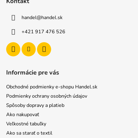
Kontakt
p
ä
handel
@
handel.sk
t
i
+421 917 476 526
e
Informácie pre vás
Obchodné podmienky e-shopu Handel.sk
Podmienky ochrany osobných údajov
Spôsoby dopravy a platieb
Ako nakupovať
Veľkostné tabuľky
Ako sa starať o textil