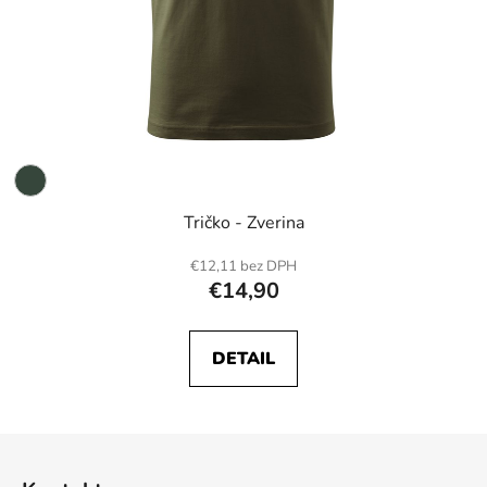
Tričko - Zverina
€12,11 bez DPH
€14,90
DETAIL
Z
á