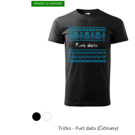
PÁNSKE AJ DÁMSKE
Tričko - Furt dačo (Čičmany)