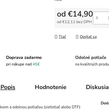
od
€14,90
od
€12,11
bez DPH
Jednotková cena:
Tlač
Opýtať sa
Doprava zadarmo
Odolné potlače
pri nákupe nad
45€
na kvalitných prod
Popis
Hodnotenie
Diskusia
Doda
ávom a odolnou potlačou (sieťotlač alebo DTF)