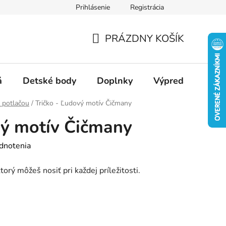
Prihlásenie
Registrácia
Ako nakupovať
Veľkostné tabuľky
Ako sa starať o textil
PRÁZDNY KOŠÍK
NÁKUPNÝ
KOŠÍK
á
Detské body
Doplnky
Výpredaj
Slu
s potlačou
/
Tričko - Ľudový motív Čičmany
vý motív Čičmany
dnotenia
torý môžeš nosiť pri každej príležitosti.