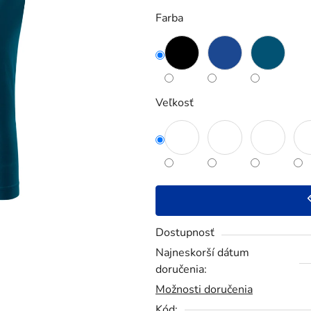
5
Farba
hviezdičiek.
Veľkosť
Dostupnosť
Najneskorší dátum
doručenia:
Možnosti doručenia
Kód: