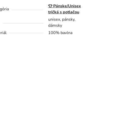
👕 Pánske/Unisex
gória
tričká s potlačou
unisex, pánsky,
h
dámsky
riál
100% bavlna