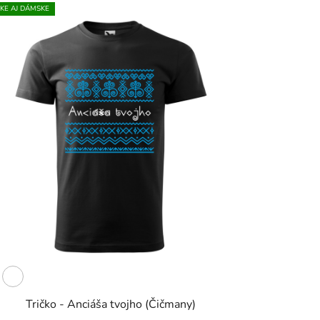
KE AJ DÁMSKE
Tričko - Anciáša tvojho (Čičmany)