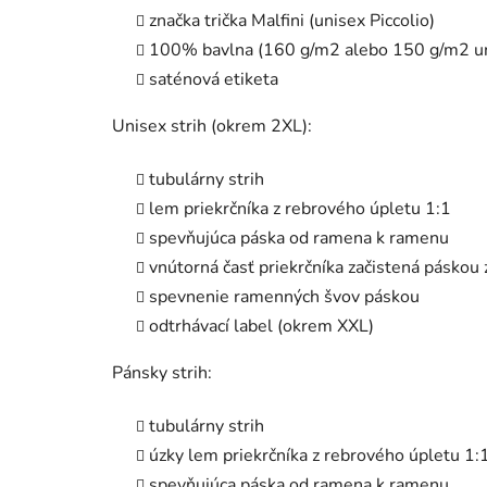
značka trička Malfini (unisex Piccolio)
100% bavlna (160 g/m2 alebo 150 g/m2 u
saténová etiketa
Unisex strih (okrem 2XL):
tubulárny strih
lem priekrčníka z rebrového úpletu 1:1
spevňujúca páska od ramena k ramenu
vnútorná časť priekrčníka začistená páskou
spevnenie ramenných švov páskou
odtrhávací label (okrem XXL)
Pánsky strih:
tubulárny strih
úzky lem priekrčníka z rebrového úpletu 1:
spevňujúca páska od ramena k ramenu