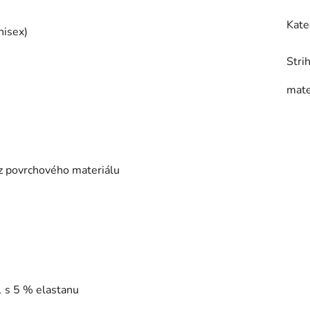
Kate
nisex)
Stri
mate
 z povrchového materiálu
1 s 5 % elastanu