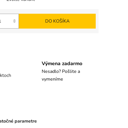
DO KOŠÍKA
Výmena zadarmo
Nesadlo? Pošlite a
uktoch
vymeníme
točné parametre