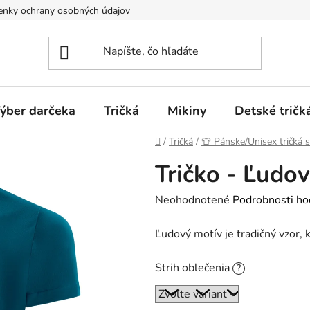
nky ochrany osobných údajov
Spôsoby dopravy a platieb
ýber darčeka
Tričká
Mikiny
Detské tričk
Domov
/
Tričká
/
👕 Pánske/Unisex tričká 
Tričko - Ľudo
Priemerné
Neohodnotené
Podrobnosti ho
hodnotenie
Ľudový motív je tradičný vzor, k
produktu
je
Strih oblečenia
?
0,0
z