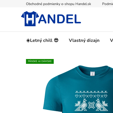
Prejsť
Obchodné podmienky e-shopu Handel.sk
Podmie
na
obsah
☀️Letný chill 😎
Vlastný dizajn
V
PÁNSKE AJ DÁMSKE