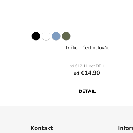
Tričko - Čechoslovák
od €12,11 bez DPH
€14,90
od
DETAIL
Z
á
Kontakt
Infor
p