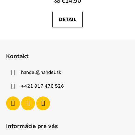
€14,90
od
DETAIL
Z
á
Kontakt
p
ä
handel
@
handel.sk
t
i
+421 917 476 526
e
Informácie pre vás