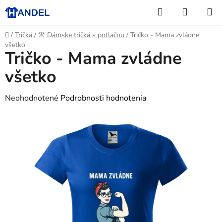
Prejsť
Hľadať
NÁKUP
na
KOŠÍK
obsah
Domov
/
Tričká
/
👚 Dámske tričká s potlačou
/
Tričko - Mama zvládne
všetko
Tričko - Mama zvládne
všetko
Priemerné
Neohodnotené
Podrobnosti hodnotenia
hodnotenie
produktu
je
0,0
z
5
hviezdičiek.