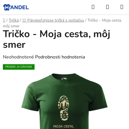
Prejsť
Hľadať
NÁKUP
na
KOŠÍK
obsah
Domov
/
Tričká
/
👕 Pánske/Unisex tričká s potlačou
/
Tričko - Moja cesta,
môj smer
Tričko - Moja cesta, môj
smer
Priemerné
Neohodnotené
Podrobnosti hodnotenia
hodnotenie
PÁNSKE AJ DÁMSKE
produktu
je
0,0
z
5
hviezdičiek.