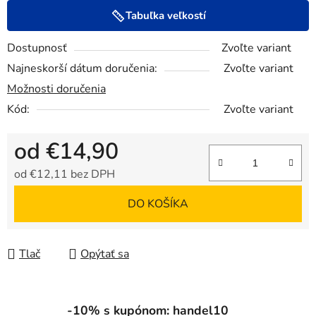
Tabuľka veľkostí
Dostupnosť
Zvoľte variant
Najneskorší dátum doručenia:
Zvoľte variant
Možnosti doručenia
Kód:
Zvoľte variant
od
€14,90
od
€12,11
bez DPH
Jednotková cena:
DO KOŠÍKA
Tlač
Opýtať sa
-10% s kupónom: handel10