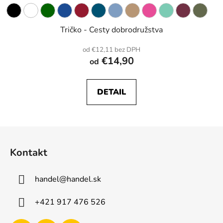
Tričko - Cesty dobrodružstva
od €12,11 bez DPH
€14,90
od
DETAIL
Z
á
Kontakt
p
ä
handel
@
handel.sk
t
i
+421 917 476 526
e