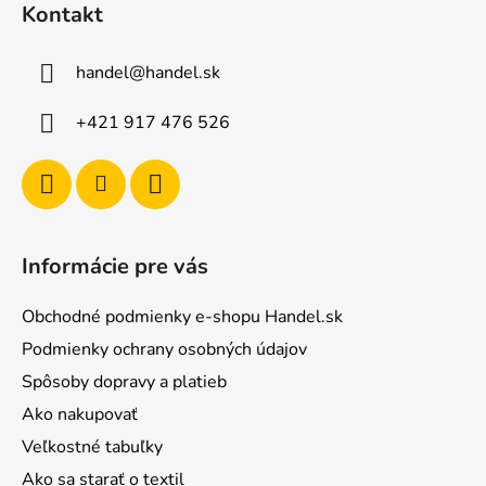
Kontakt
p
ä
handel
@
handel.sk
t
i
+421 917 476 526
e
Informácie pre vás
Obchodné podmienky e-shopu Handel.sk
Podmienky ochrany osobných údajov
Spôsoby dopravy a platieb
Ako nakupovať
Veľkostné tabuľky
Ako sa starať o textil