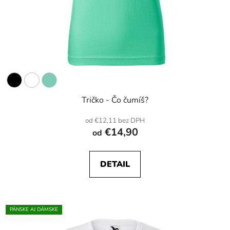
Tričko - Čo čumíš?
od €12,11 bez DPH
€14,90
od
DETAIL
PÁNSKE AJ DÁMSKE