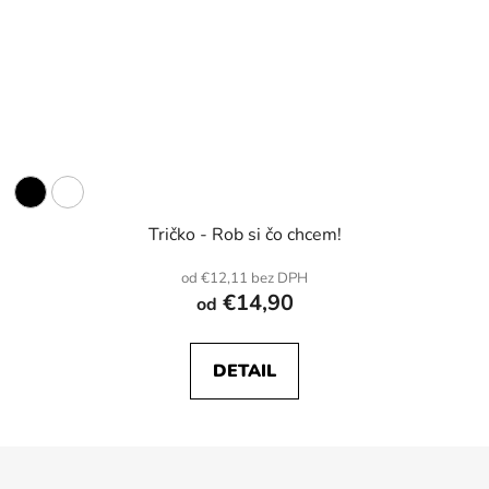
Tričko - Rob si čo chcem!
od €12,11 bez DPH
€14,90
od
DETAIL
Z
á