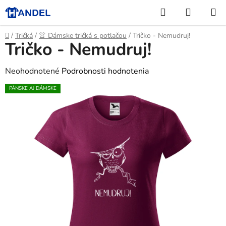
Prejsť
Hľadať
NÁKUP
na
KOŠÍK
obsah
Domov
/
Tričká
/
👚 Dámske tričká s potlačou
/
Tričko - Nemudruj!
Tričko - Nemudruj!
Priemerné
Neohodnotené
Podrobnosti hodnotenia
hodnotenie
PÁNSKE AJ DÁMSKE
produktu
je
0,0
z
5
hviezdičiek.