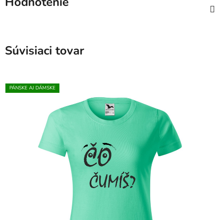
Hodnotenie
Súvisiaci tovar
PÁNSKE AJ DÁMSKE