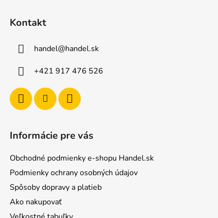
Z
á
Kontakt
p
ä
handel
@
handel.sk
t
i
+421 917 476 526
e
Informácie pre vás
Obchodné podmienky e-shopu Handel.sk
Podmienky ochrany osobných údajov
Spôsoby dopravy a platieb
Ako nakupovať
Veľkostné tabuľky