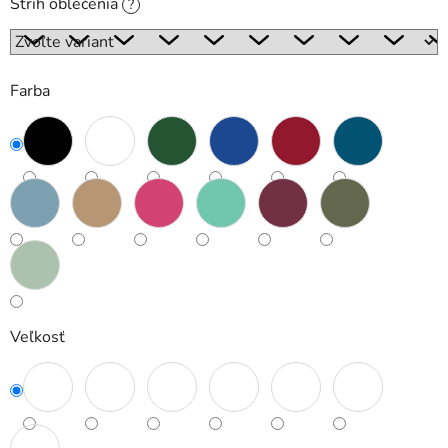
Strih oblečenia
?
Farba
Veľkosť