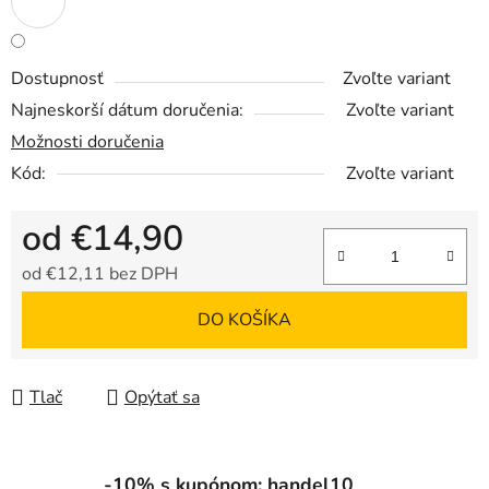
Dostupnosť
Zvoľte variant
Najneskorší dátum doručenia:
Zvoľte variant
Možnosti doručenia
Kód:
Zvoľte variant
od
€14,90
od
€12,11
bez DPH
Jednotková cena:
DO KOŠÍKA
Tlač
Opýtať sa
-10% s kupónom: handel10