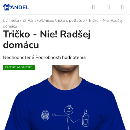
Prejsť
Hľadať
NÁKUP
na
KOŠÍK
obsah
Domov
/
Tričká
/
👕 Pánske/Unisex tričká s potlačou
/
Tričko - Nie! Radšej
domácu
Tričko - Nie! Radšej
domácu
Priemerné
Neohodnotené
Podrobnosti hodnotenia
hodnotenie
PÁNSKE AJ DÁMSKE
produktu
je
0,0
z
5
hviezdičiek.