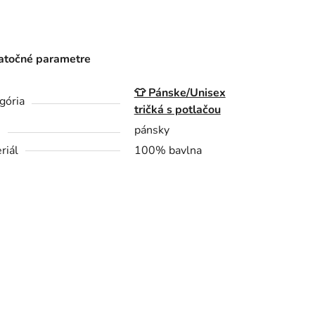
točné parametre
👕 Pánske/Unisex
gória
tričká s potlačou
h
pánsky
riál
100% bavlna