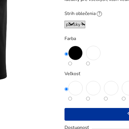
5
hviezdičiek.
Strih oblečenia
?
Farba
Veľkosť
Dostupnosť