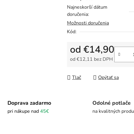
Najneskorší dátum
doručenia:
Možnosti doručenia
Kód:
od
€14,90
od
€12,11
bez DPH
Jednotková cena:
Tlač
Opýtať sa
Doprava zadarmo
Odolné potlače
pri nákupe nad
45€
na kvalitných prod