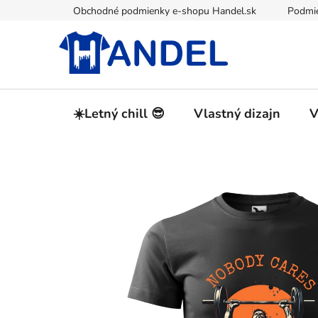
Prejsť
Obchodné podmienky e-shopu Handel.sk
Podmie
na
obsah
☀️Letný chill 😎
Vlastný dizajn
V