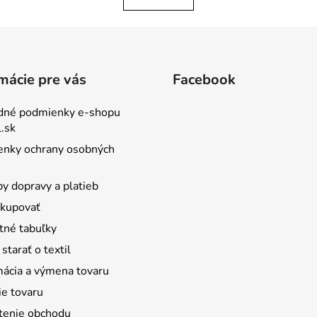
mácie pre vás
Facebook
dné podmienky e-shopu
.sk
nky ochrany osobných
y dopravy a platieb
kupovať
tné tabuľky
starať o textil
ácia a výmena tovaru
ie tovaru
enie obchodu