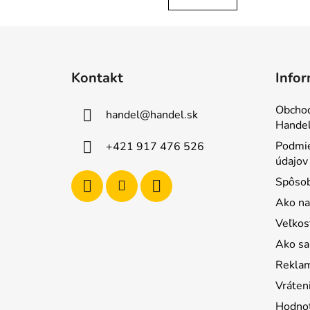
Z
á
Kontakt
Infor
p
ä
Obcho
handel
@
handel.sk
t
Handel
i
Podmie
+421 917 476 526
e
údajov
Spôsob
Ako na
Veľkos
Ako sa 
Reklam
Vráten
Hodnot