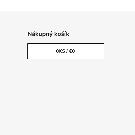
Nákupný košík
0
KS /
€0