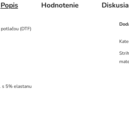
Popis
Hodnotenie
Diskusia
Doda
 potlačou (DTF)
Kate
Stri
mate
1 s 5% elastanu