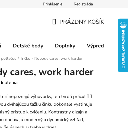
Prihlásenie
Registrácia
Ako nakupovať
Veľkostné tabuľky
Ako sa starať o textil
PRÁZDNY KOŠÍK
NÁKUPNÝ
KOŠÍK
á
Detské body
Doplnky
Výpredaj
Slu
s potlačou
/
Tričko - Nobody cares, work harder
dy cares, work harder
dnotenia
torí nepoznajú výhovorky, len tvrdú prácu! 🏋️‍♂️
avou dvíhajúcou ťažkú činku dokonale vystihuje
sný prístup k cvičeniu. Kontrastný dizajn a
 mu dodávajú moderný a dynamický vzhľad,
a, že úspech si treba vydrieť.