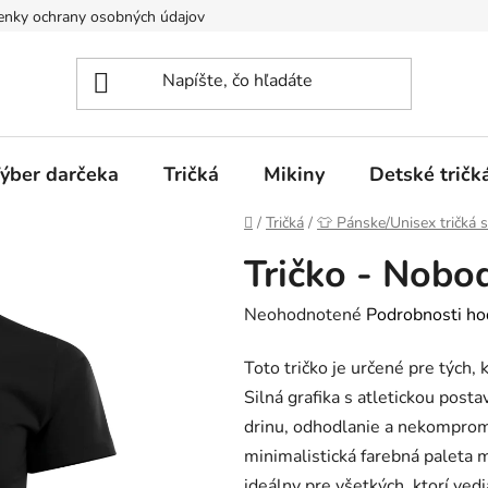
nky ochrany osobných údajov
Spôsoby dopravy a platieb
ýber darčeka
Tričká
Mikiny
Detské tričk
Domov
/
Tričká
/
👕 Pánske/Unisex tričká 
Tričko - Nobo
Priemerné
Neohodnotené
Podrobnosti ho
hodnotenie
Toto tričko je určené pre tých, k
produktu
Silná grafika s atletickou post
je
drinu, odhodlanie a nekompromi
0,0
minimalistická farebná paleta
z
ideálny pre všetkých, ktorí vedi