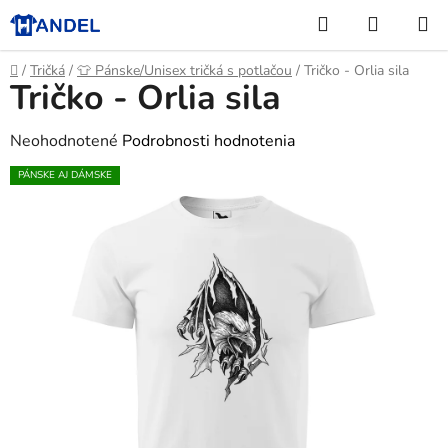
Prejsť
Hľadať
NÁKUP
na
KOŠÍK
obsah
Domov
/
Tričká
/
👕 Pánske/Unisex tričká s potlačou
/
Tričko - Orlia sila
Tričko - Orlia sila
Priemerné
Neohodnotené
Podrobnosti hodnotenia
hodnotenie
PÁNSKE AJ DÁMSKE
produktu
je
0,0
z
5
hviezdičiek.