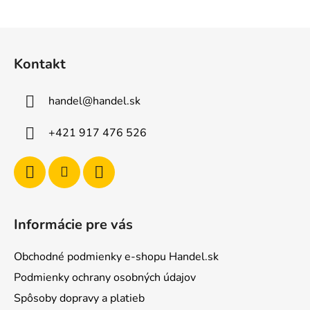
Z
á
Kontakt
p
ä
handel
@
handel.sk
t
i
+421 917 476 526
e
Informácie pre vás
Obchodné podmienky e-shopu Handel.sk
Podmienky ochrany osobných údajov
Spôsoby dopravy a platieb