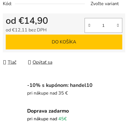
Kód:
Zvoľte variant
od
€14,90
od
€12,11
bez DPH
Jednotková cena:
DO KOŠÍKA
Tlač
Opýtať sa
-10% s kupónom: handel10
pri nákupe nad 35 €
Doprava zadarmo
pri nákupe nad
45€