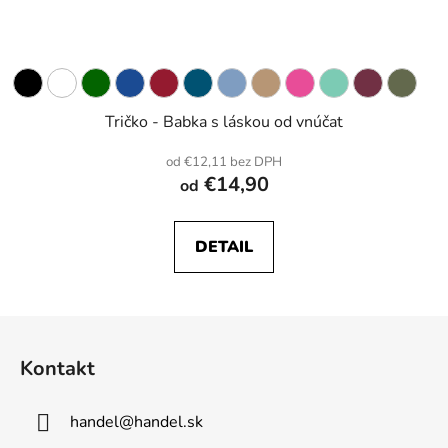
Tričko - Babka s láskou od vnúčat
od €12,11 bez DPH
€14,90
od
DETAIL
Z
á
Kontakt
p
ä
handel
@
handel.sk
t