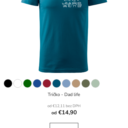
Tričko - Dad life
od €12,11 bez DPH
€14,90
od