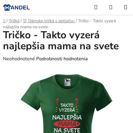
Prejsť
Hľadať
NÁKUP
na
KOŠÍK
obsah
Domov
/
Tričká
/
👚 Dámske tričká s potlačou
/
Tričko - Takto vyzerá
najlepšia mama na svete
Tričko - Takto vyzerá
najlepšia mama na svete
Priemerné
Neohodnotené
Podrobnosti hodnotenia
hodnotenie
produktu
je
0,0
z
5
hviezdičiek.