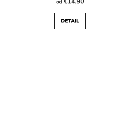
€14,90
od
DETAIL