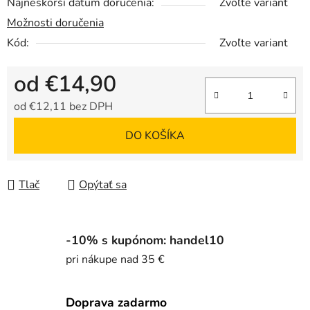
Najneskorší dátum doručenia:
Zvoľte variant
Možnosti doručenia
Kód:
Zvoľte variant
od
€14,90
od
€12,11
bez DPH
Jednotková cena:
DO KOŠÍKA
Tlač
Opýtať sa
-10% s kupónom: handel10
pri nákupe nad 35 €
Doprava zadarmo