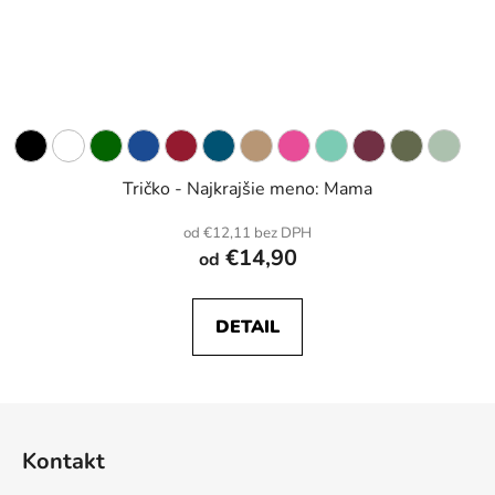
Tričko - Najkrajšie meno: Mama
od €12,11 bez DPH
€14,90
od
DETAIL
Z
á
Kontakt
p