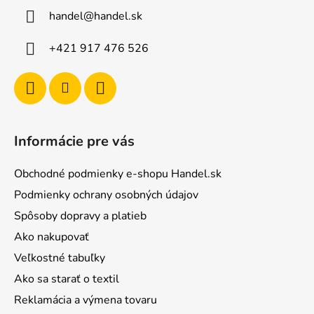
ä
handel
@
handel.sk
t
i
+421 917 476 526
e
Informácie pre vás
Obchodné podmienky e-shopu Handel.sk
Podmienky ochrany osobných údajov
Spôsoby dopravy a platieb
Ako nakupovať
Veľkostné tabuľky
Ako sa starať o textil
Reklamácia a výmena tovaru