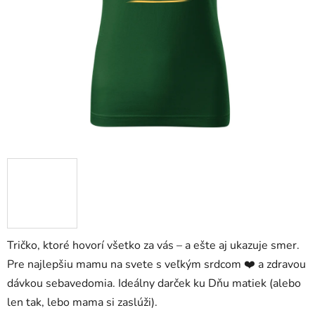
Tričko, ktoré hovorí všetko za vás – a ešte aj ukazuje smer.
Pre najlepšiu mamu na svete s veľkým srdcom ❤️ a zdravou
dávkou sebavedomia. Ideálny darček ku Dňu matiek (alebo
len tak, lebo mama si zaslúži).