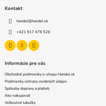
á
Kontakt
p
ä
handel
@
handel.sk
t
i
+421 917 476 526
e
Informácie pre vás
Obchodné podmienky e-shopu Handel.sk
Podmienky ochrany osobných údajov
Spôsoby dopravy a platieb
Ako nakupovať
Veľkostné tabuľky