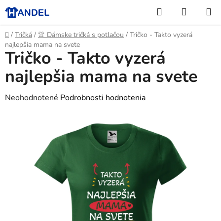
Prejsť
Hľadať
NÁKUP
na
KOŠÍK
obsah
Domov
/
Tričká
/
👚 Dámske tričká s potlačou
/
Tričko - Takto vyzerá
najlepšia mama na svete
Tričko - Takto vyzerá
najlepšia mama na svete
Priemerné
Neohodnotené
Podrobnosti hodnotenia
hodnotenie
produktu
je
0,0
z
5
hviezdičiek.