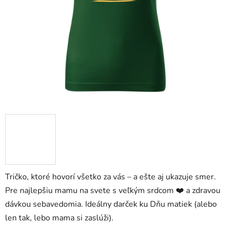
Tričko, ktoré hovorí všetko za vás – a ešte aj ukazuje smer.
Pre najlepšiu mamu na svete s veľkým srdcom ❤️ a zdravou
dávkou sebavedomia. Ideálny darček ku Dňu matiek (alebo
len tak, lebo mama si zaslúži).