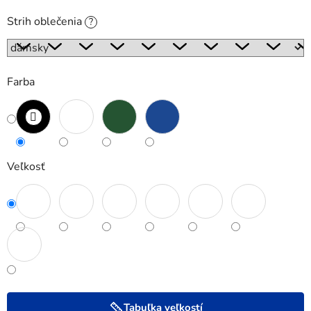
Strih oblečenia
?
Farba
Veľkosť
Tabuľka veľkostí