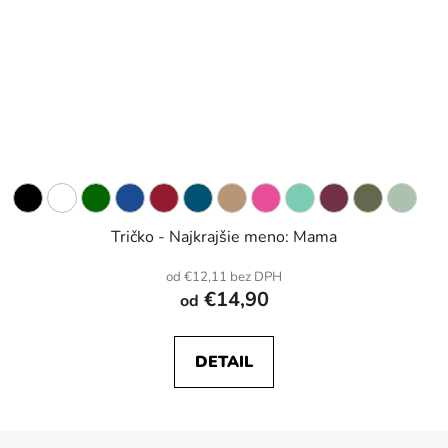
Tričko - Najkrajšie meno: Mama
od €12,11 bez DPH
€14,90
od
DETAIL
Z