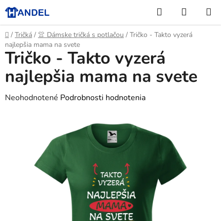
Prejsť
Hľadať
NÁKUP
na
KOŠÍK
obsah
Domov
/
Tričká
/
👚 Dámske tričká s potlačou
/
Tričko - Takto vyzerá
najlepšia mama na svete
Tričko - Takto vyzerá
najlepšia mama na svete
Priemerné
Neohodnotené
Podrobnosti hodnotenia
hodnotenie
produktu
je
0,0
z
5
hviezdičiek.