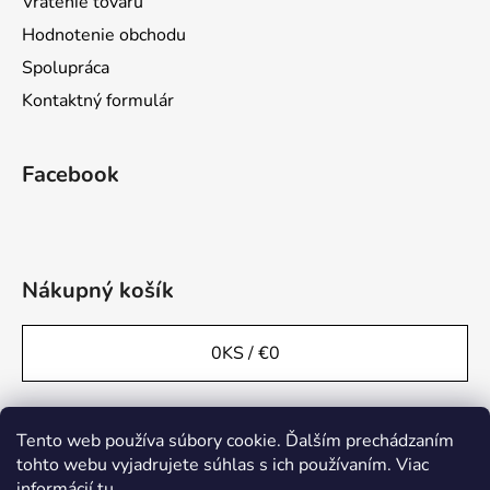
Vrátenie tovaru
Hodnotenie obchodu
Spolupráca
Kontaktný formulár
Facebook
Nákupný košík
0
KS /
€0
Tento web používa súbory cookie. Ďalším prechádzaním
tohto webu vyjadrujete súhlas s ich používaním. Viac
informácií
tu
.