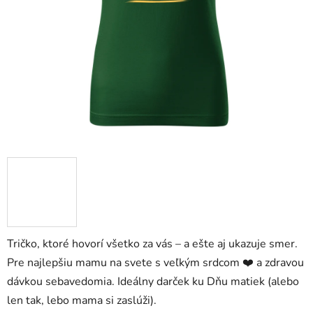
Tričko, ktoré hovorí všetko za vás – a ešte aj ukazuje smer.
Pre najlepšiu mamu na svete s veľkým srdcom ❤️ a zdravou
dávkou sebavedomia. Ideálny darček ku Dňu matiek (alebo
len tak, lebo mama si zaslúži).