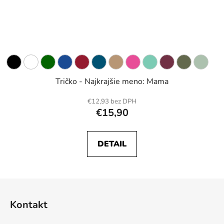
Tričko - Najkrajšie meno: Mama
€12,93 bez DPH
€15,90
DETAIL
Z
á
Kontakt
p
ä