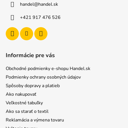
handel
@
handel.sk
t
i
+421 917 476 526
e
Informácie pre vás
Obchodné podmienky e-shopu Handel.sk
Podmienky ochrany osobných údajov
Spôsoby dopravy a platieb
Ako nakupovať
Veľkostné tabuľky
Ako sa starať o textil
Reklamácia a výmena tovaru