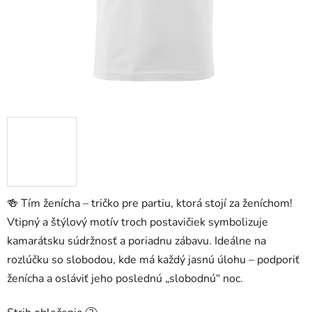
🍻 Tím ženícha – tričko pre partiu, ktorá stojí za ženíchom!
Vtipný a štýlový motív troch postavičiek symbolizuje
kamarátsku súdržnosť a poriadnu zábavu. Ideálne na
rozlúčku so slobodou, kde má každý jasnú úlohu – podporiť
ženícha a osláviť jeho poslednú „slobodnú“ noc.