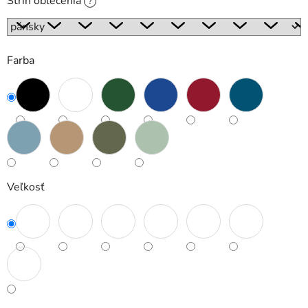
Strih oblečenia
?
Farba
Veľkosť