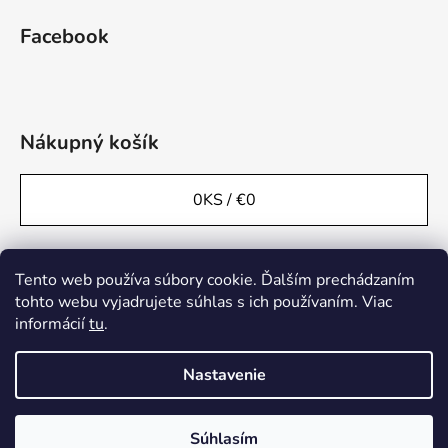
Facebook
Nákupný košík
0
KS /
€0
Tento web používa súbory cookie. Ďalším prechádzaním
tohto webu vyjadrujete súhlas s ich používaním. Viac
informácií
tu
.
Nastavenie
Súhlasím
Vytvoril Shoptet