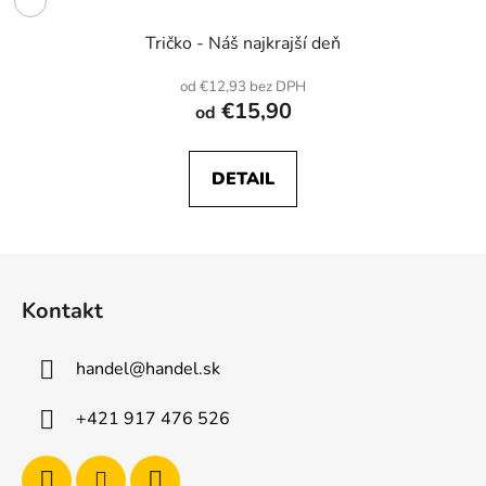
Tričko - Náš najkrajší deň
od €12,93 bez DPH
€15,90
od
DETAIL
Z
á
Kontakt
p
ä
handel
@
handel.sk
t
i
+421 917 476 526
e