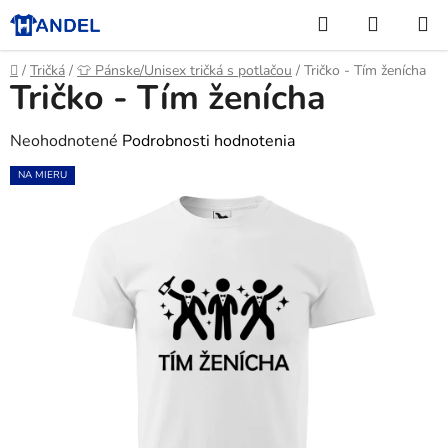
Prejsť
Hľadať
NÁKUP
na
KOŠÍK
obsah
Domov
/
Tričká
/
👕 Pánske/Unisex tričká s potlačou
/
Tričko - Tím ženícha
Tričko - Tím ženícha
Priemerné
Neohodnotené
Podrobnosti hodnotenia
hodnotenie
NA MIERU
produktu
je
0,0
z
5
hviezdičiek.