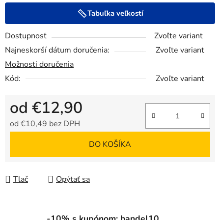
Tabuľka veľkostí
Dostupnosť
Zvoľte variant
Najneskorší dátum doručenia:
Zvoľte variant
Možnosti doručenia
Kód:
Zvoľte variant
od
€12,90
od
€10,49
bez DPH
Jednotková cena:
DO KOŠÍKA
Tlač
Opýtať sa
-10% s kupónom: handel10