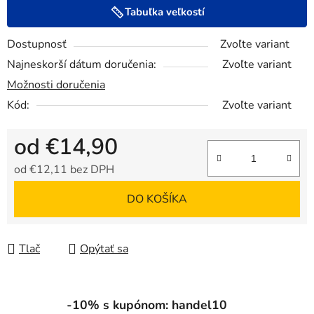
Tabuľka veľkostí
Dostupnosť
Zvoľte variant
Najneskorší dátum doručenia:
Zvoľte variant
Možnosti doručenia
Kód:
Zvoľte variant
od
€14,90
od
€12,11
bez DPH
Jednotková cena:
DO KOŠÍKA
Tlač
Opýtať sa
-10% s kupónom: handel10