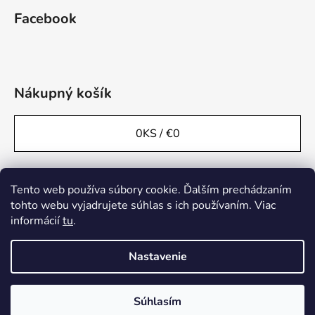
Facebook
Nákupný košík
0
KS /
€0
Tento web používa súbory cookie. Ďalším prechádzaním
tohto webu vyjadrujete súhlas s ich používaním. Viac
informácií
tu
.
Nastavenie
Súhlasím
Vytvoril Shoptet