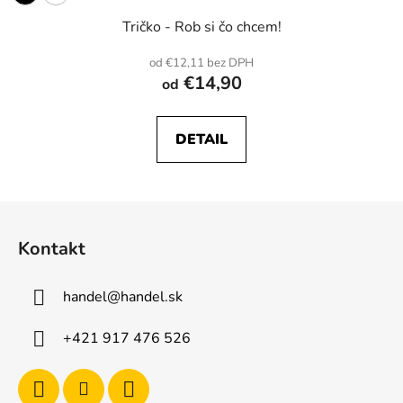
Tričko - Rob si čo chcem!
od €12,11 bez DPH
€14,90
od
DETAIL
Z
á
Kontakt
p
ä
handel
@
handel.sk
t
i
+421 917 476 526
e