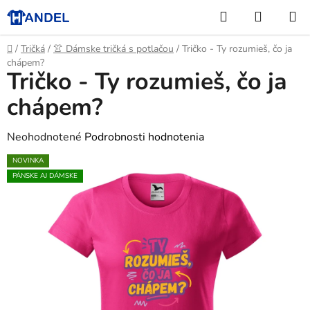
Prejsť
Hľadať
NÁKUP
na
KOŠÍK
obsah
Domov
/
Tričká
/
👚 Dámske tričká s potlačou
/
Tričko - Ty rozumieš, čo ja
chápem?
Tričko - Ty rozumieš, čo ja
chápem?
Priemerné
Neohodnotené
Podrobnosti hodnotenia
hodnotenie
NOVINKA
produktu
PÁNSKE AJ DÁMSKE
je
0,0
z
5
hviezdičiek.