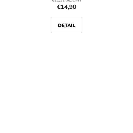
€12,11 bez DPH
€14,90
DETAIL