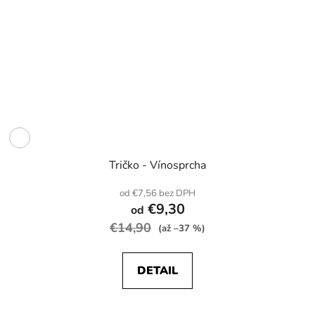
Tričko - Vínosprcha
od €7,56 bez DPH
€9,30
od
€14,90
(až –37 %)
DETAIL