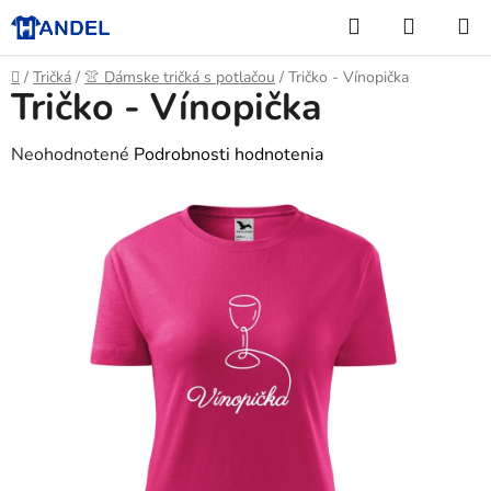
Prejsť
Hľadať
NÁKUP
na
KOŠÍK
obsah
Domov
/
Tričká
/
👚 Dámske tričká s potlačou
/
Tričko - Vínopička
Tričko - Vínopička
Priemerné
Neohodnotené
Podrobnosti hodnotenia
hodnotenie
produktu
je
0,0
z
5
hviezdičiek.