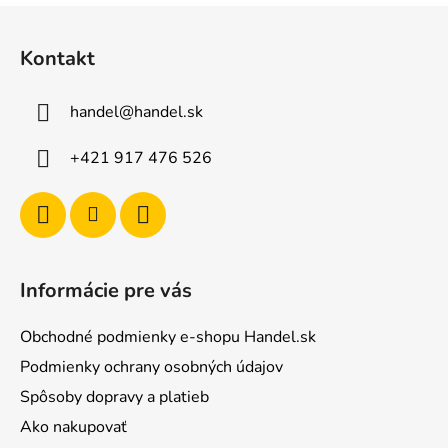
Z
á
Kontakt
p
ä
handel
@
handel.sk
t
i
+421 917 476 526
e
Informácie pre vás
Obchodné podmienky e-shopu Handel.sk
Podmienky ochrany osobných údajov
Spôsoby dopravy a platieb
Ako nakupovať