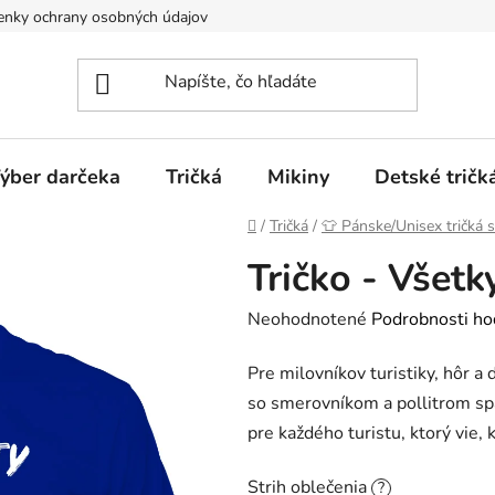
nky ochrany osobných údajov
Spôsoby dopravy a platieb
ýber darčeka
Tričká
Mikiny
Detské tričk
Domov
/
Tričká
/
👕 Pánske/Unisex tričká 
Tričko - Všetk
Priemerné
Neohodnotené
Podrobnosti ho
hodnotenie
Pre milovníkov turistiky, hôr a
produktu
so smerovníkom a pollitrom spá
je
pre každého turistu, ktorý vie, k
0,0
z
Strih oblečenia
?