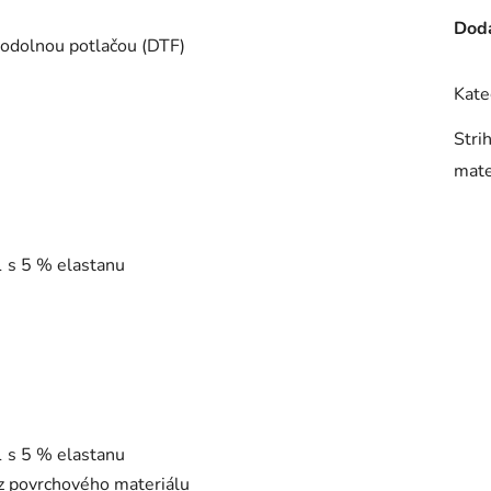
Doda
 odolnou potlačou (DTF)
Kate
Stri
mate
1 s 5 % elastanu
1 s 5 % elastanu
 z povrchového materiálu