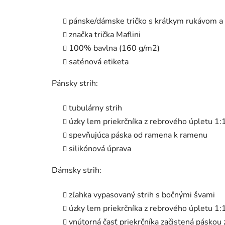
pánske/dámske tričko s krátkym rukávom a
značka trička Maflini
100% bavlna (160 g/m2)
saténová etiketa
Pánsky strih:
tubulárny strih
úzky lem priekrčníka z rebrového úpletu 1:
spevňujúca páska od ramena k ramenu
silikónová úprava
Dámsky strih:
zľahka vypasovaný strih s bočnými švami
úzky lem priekrčníka z rebrového úpletu 1:
vnútorná časť priekrčníka začistená páskou