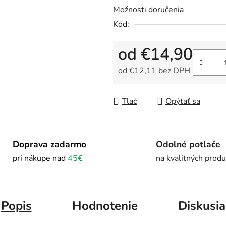
Možnosti doručenia
Kód:
od
€14,90
od
€12,11
bez DPH
Jednotková cena:
Tlač
Opýtať sa
Doprava zadarmo
Odolné potlače
pri nákupe nad
45€
na kvalitných prod
Popis
Hodnotenie
Diskusia