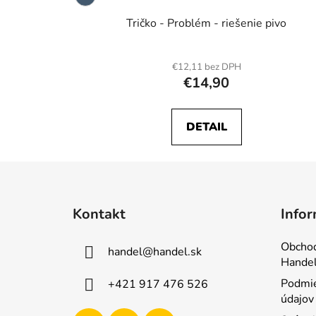
Tričko - Problém - riešenie pivo
€12,11 bez DPH
€14,90
DETAIL
Z
á
Kontakt
Infor
p
ä
Obcho
handel
@
handel.sk
t
Handel
i
Podmie
+421 917 476 526
e
údajov