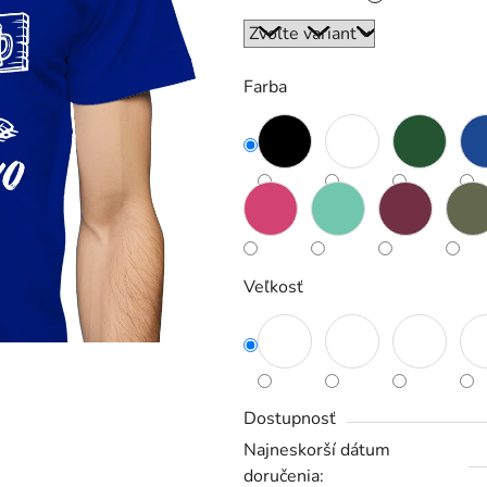
5
hviezdičiek.
Farba
Veľkosť
Dostupnosť
Najneskorší dátum
doručenia: