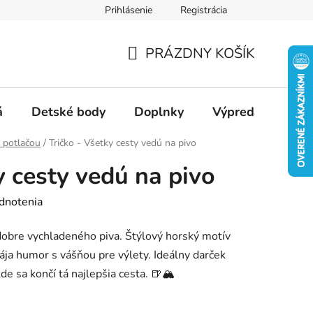
Prihlásenie
Registrácia
Ako nakupovať
Veľkostné tabuľky
Ako sa starať o textil
PRÁZDNY KOŠÍK
NÁKUPNÝ
KOŠÍK
á
Detské body
Doplnky
Výpredaj
Slu
s potlačou
/
Tričko - Všetky cesty vedú na pivo
y cesty vedú na pivo
dnotenia
 dobre vychladeného piva. Štýlový horský motív
ja humor s vášňou pre výlety. Ideálny darček
de sa končí tá najlepšia cesta. 🍺🏔️