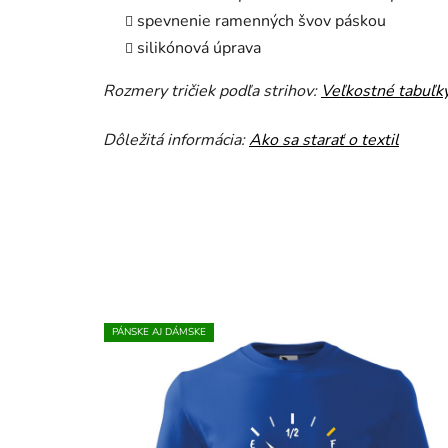
spevnenie ramenných švov páskou
silikónová úprava
Rozmery tričiek podľa strihov:
Veľkostné tabuľk
Dôležitá informácia:
Ako sa starať o textil
PÁNSKE AJ DÁMSKE