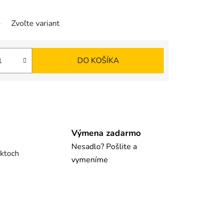
Zvoľte variant
DO KOŠÍKA
Výmena zadarmo
Nesadlo? Pošlite a
uktoch
vymeníme