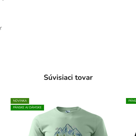
y
Súvisiaci tovar
NOVINKA
PÁNS
PÁNSKE AJ DÁMSKE