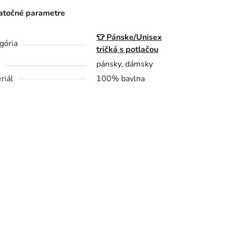
točné parametre
👕 Pánske/Unisex
gória
tričká s potlačou
h
pánsky, dámsky
riál
100% bavlna