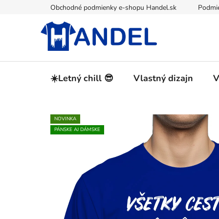
Prejsť
Obchodné podmienky e-shopu Handel.sk
Podmie
na
obsah
☀️Letný chill 😎
Vlastný dizajn
V
NOVINKA
PÁNSKE AJ DÁMSKE