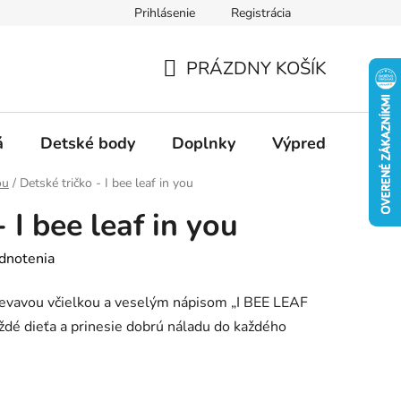
Prihlásenie
Registrácia
Ako nakupovať
Veľkostné tabuľky
Ako sa starať o textil
PRÁZDNY KOŠÍK
NÁKUPNÝ
KOŠÍK
á
Detské body
Doplnky
Výpredaj
Slu
ou
/
Detské tričko - I bee leaf in you
 I bee leaf in you
dnotenia
ievavou včielkou a veselým nápisom „I BEE LEAF
aždé dieťa a prinesie dobrú náladu do každého