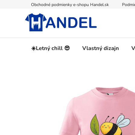
Prejsť
Obchodné podmienky e-shopu Handel.sk
Podmie
na
obsah
☀️Letný chill 😎
Vlastný dizajn
V