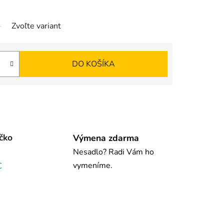
Zvoľte variant
DO KOŠÍKA
čko
Výmena zdarma
Nesadlo? Radi Vám ho
vymeníme.
€