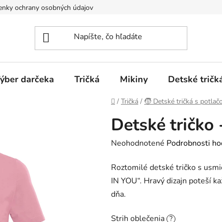
nky ochrany osobných údajov
Spôsoby dopravy a platieb
ýber darčeka
Tričká
Mikiny
Detské tričk
Domov
/
Tričká
/
🧒 Detské tričká s potlač
Detské tričko -
Priemerné
Neohodnotené
Podrobnosti ho
hodnotenie
Roztomilé detské tričko s usm
produktu
IN YOU“. Hravý dizajn poteší k
je
dňa.
0,0
z
Strih oblečenia
?