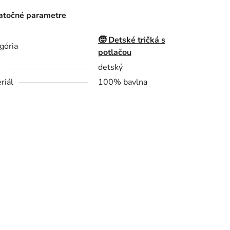
točné parametre
🧒 Detské tričká s
gória
potlačou
h
detský
riál
100% bavlna