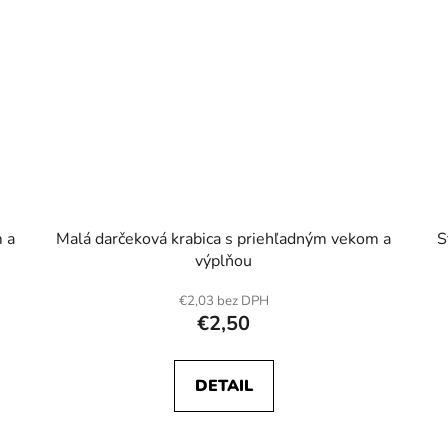
 a
Malá darčeková krabica s priehľadným vekom a
S
výplňou
€2,03 bez DPH
€2,50
DETAIL