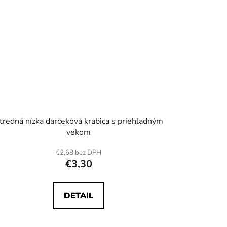
tredná nízka darčeková krabica s priehľadným
vekom
€2,68 bez DPH
€3,30
DETAIL