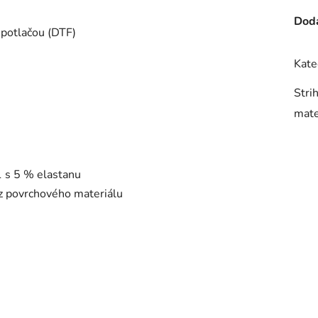
Doda
 potlačou (DTF)
Kate
Stri
mate
1 s 5 % elastanu
 z povrchového materiálu