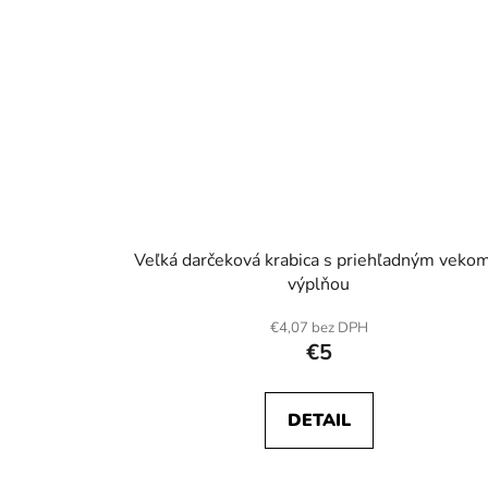
Veľká darčeková krabica s priehľadným vekom
výplňou
€4,07 bez DPH
€5
DETAIL