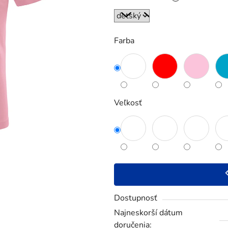
5
hviezdičiek.
Farba
Veľkosť
Dostupnosť
Najneskorší dátum
doručenia: