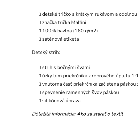
detské tričko s krátkym rukávom a odolnou
značka trička Malfini
100% bavlna (160 g/m2)
saténová etiketa
Detský strih:
strih s bočnými švami
úzky lem priekrčníka z rebrového úpletu 1:
vnútorná časť priekrčníka začistená páskou
spevnenie ramenných švov páskou
silikónová úprava
Dôležitá informácia:
Ako sa starať o textil