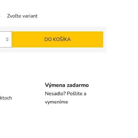
Zvoľte variant
DO KOŠÍKA
Výmena zadarmo
Nesadlo? Pošlite a
uktoch
vymeníme