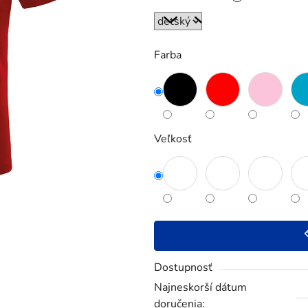
5
hviezdičiek.
Farba
Veľkosť
Dostupnosť
Najneskorší dátum
doručenia: