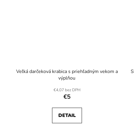
Veľká darčeková krabica s priehľadným vekom a
S
výplňou
€4,07 bez DPH
€5
DETAIL