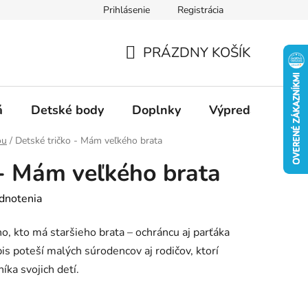
Prihlásenie
Registrácia
Ako nakupovať
Veľkostné tabuľky
Ako sa starať o textil
PRÁZDNY KOŠÍK
NÁKUPNÝ
KOŠÍK
á
Detské body
Doplnky
Výpredaj
Slu
ou
/
Detské tričko - Mám veľkého brata
 - Mám veľkého brata
dnotenia
o, kto má staršieho brata – ochráncu aj parťáka
is poteší malých súrodencov aj rodičov, ktorí
íka svojich detí.