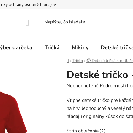
nky ochrany osobných údajov
Spôsoby dopravy a platieb
ýber darčeka
Tričká
Mikiny
Detské tričk
Domov
/
Tričká
/
🧒 Detské tričká s potlač
Detské tričko
Priemerné
Neohodnotené
Podrobnosti ho
hodnotenie
Vtipné detské tričko pre každéh
produktu
na hry. Jednoduchý a veselý náp
je
hľadajú originálny kúsok do šatn
0,0
z
Strih oblečenia
?