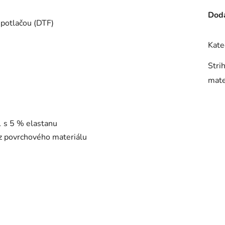
Doda
 potlačou (DTF)
Kate
Stri
mate
1 s 5 % elastanu
 z povrchového materiálu