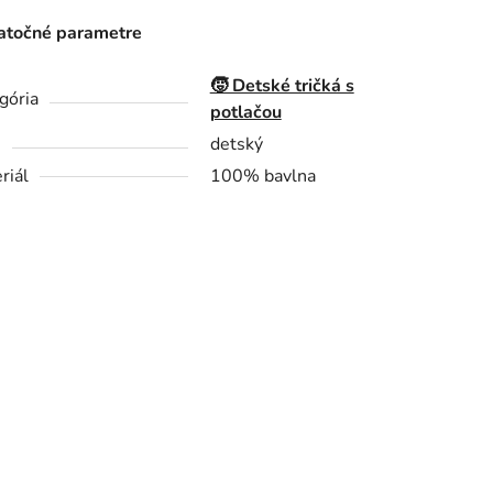
točné parametre
🧒 Detské tričká s
gória
potlačou
h
detský
riál
100% bavlna