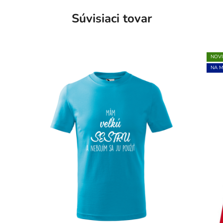
Súvisiaci tovar
NOV
NA M