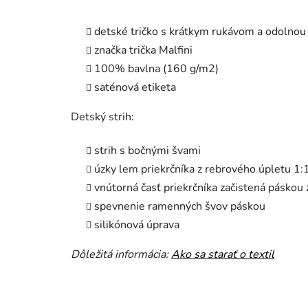
detské tričko s krátkym rukávom a odolnou
značka trička Malfini
100% bavlna (160 g/m2)
saténová etiketa
Detský strih:
strih s bočnými švami
úzky lem priekrčníka z rebrového úpletu 1:
vnútorná časť priekrčníka začistená páskou
spevnenie ramenných švov páskou
silikónová úprava
Dôležitá informácia:
Ako sa starať o textil