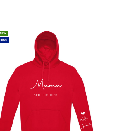
INKA
IERU