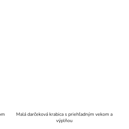
kom
Malá darčeková krabica s priehľadným vekom a
výplňou