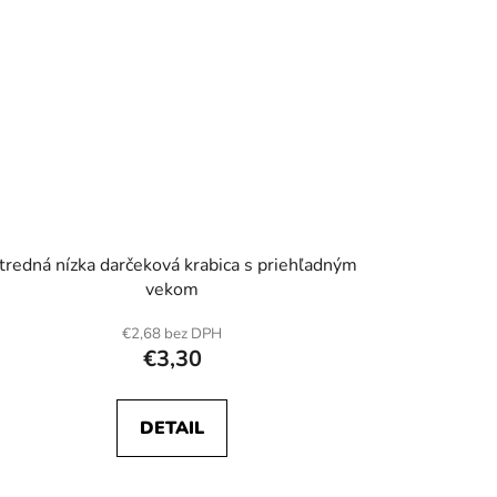
tredná nízka darčeková krabica s priehľadným
vekom
€2,68 bez DPH
€3,30
DETAIL