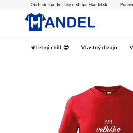
Prejsť
Obchodné podmienky e-shopu Handel.sk
Podmie
na
obsah
☀️Letný chill 😎
Vlastný dizajn
V