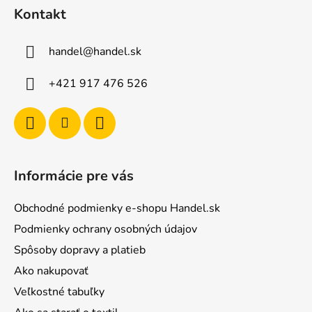
á
Kontakt
p
ä
handel
@
handel.sk
t
i
+421 917 476 526
e
Informácie pre vás
Obchodné podmienky e-shopu Handel.sk
Podmienky ochrany osobných údajov
Spôsoby dopravy a platieb
Ako nakupovať
Veľkostné tabuľky