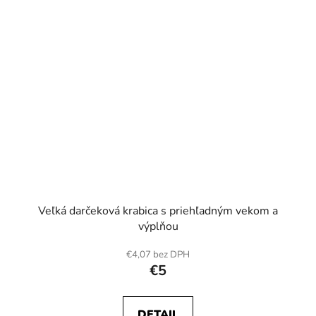
Veľká darčeková krabica s priehľadným vekom a
výplňou
€4,07 bez DPH
€5
DETAIL