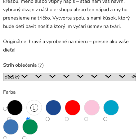
kresbu, meno alebo vtipný nápis – stačí nám váš návrh,
vybraný dizajn z nášho e-shopu alebo len nápad a my ho
prenesieme na tričko. Vytvorte spolu s nami kúsok, ktorý
bude deti baviť nosiť a ktorý im vyčarí úsmev na tvári.
Originálne, hravé a vyrobené na mieru – presne ako vaše
dieťa!
Strih oblečenia
?
Farba