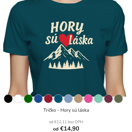
Tričko - Hory sú láska
od €12,11 bez DPH
€14,90
od