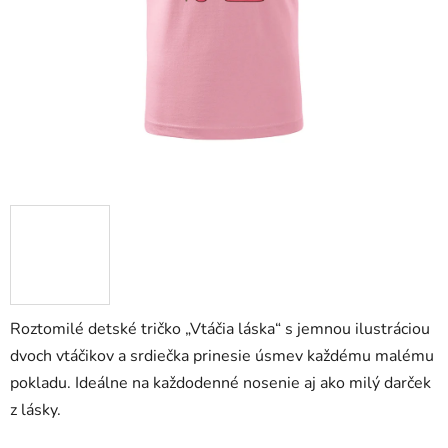
Roztomilé detské tričko „Vtáčia láska“ s jemnou ilustráciou
dvoch vtáčikov a srdiečka prinesie úsmev každému malému
pokladu. Ideálne na každodenné nosenie aj ako milý darček
z lásky.