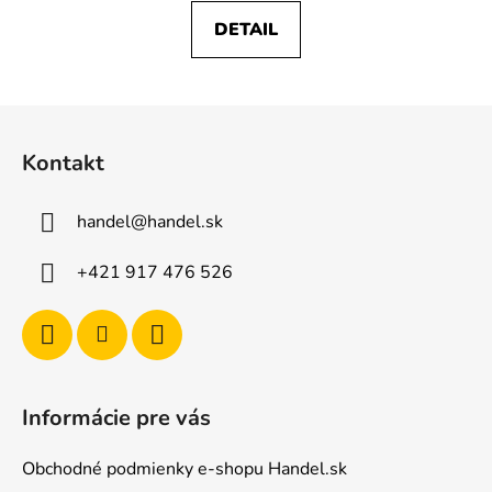
DETAIL
Z
á
Kontakt
p
ä
handel
@
handel.sk
t
i
+421 917 476 526
e
Informácie pre vás
Obchodné podmienky e-shopu Handel.sk