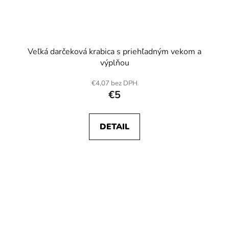
Veľká darčeková krabica s priehľadným vekom a
výplňou
€4,07 bez DPH
€5
DETAIL