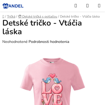
Prejsť
Hľadať
NÁKUP
na
KOŠÍK
obsah
Domov
/
Tričká
/
🧒 Detské tričká s potlačou
/
Detské tričko - Vtáčia láska
Detské tričko - Vtáčia
láska
Priemerné
Neohodnotené
Podrobnosti hodnotenia
hodnotenie
produktu
je
0,0
z
5
hviezdičiek.