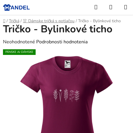
Prejsť
Hľadať
NÁKUP
na
KOŠÍK
obsah
Domov
/
Tričká
/
👚 Dámske tričká s potlačou
/
Tričko - Bylinkové ticho
Tričko - Bylinkové ticho
Priemerné
Neohodnotené
Podrobnosti hodnotenia
hodnotenie
PÁNSKE AJ DÁMSKE
produktu
je
0,0
z
5
hviezdičiek.