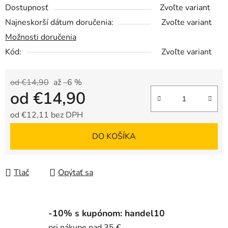
Dostupnosť
Zvoľte variant
Najneskorší dátum doručenia:
Zvoľte variant
Možnosti doručenia
Kód:
Zvoľte variant
od €14,90
až –6 %
od
€14,90
od
€12,11
bez DPH
Jednotková cena:
DO KOŠÍKA
Tlač
Opýtať sa
-10% s kupónom: handel10
pri nákupe nad 35 €