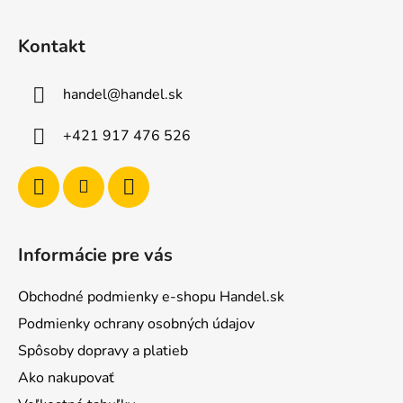
Z
á
Kontakt
p
ä
handel
@
handel.sk
t
i
+421 917 476 526
e
Informácie pre vás
Obchodné podmienky e-shopu Handel.sk
Podmienky ochrany osobných údajov
Spôsoby dopravy a platieb
Ako nakupovať