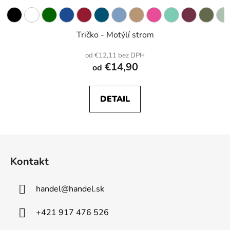
Tričko - Motýlí strom
od €12,11 bez DPH
€14,90
od
DETAIL
Z
á
Kontakt
p
ä
handel
@
handel.sk
t
i
+421 917 476 526
e