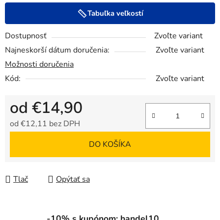
Tabuľka veľkostí
Dostupnosť
Zvoľte variant
Najneskorší dátum doručenia:
Zvoľte variant
Možnosti doručenia
Kód:
Zvoľte variant
od
€14,90
od
€12,11
bez DPH
Jednotková cena:
DO KOŠÍKA
Tlač
Opýtať sa
-10% s kupónom: handel10