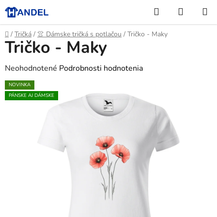
Prejsť
Hľadať
NÁKUP
na
KOŠÍK
obsah
Domov
/
Tričká
/
👚 Dámske tričká s potlačou
/
Tričko - Maky
Tričko - Maky
Priemerné
Neohodnotené
Podrobnosti hodnotenia
hodnotenie
NOVINKA
produktu
PÁNSKE AJ DÁMSKE
je
0,0
z
5
hviezdičiek.