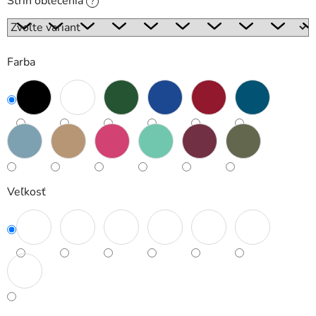
Strih oblečenia
?
Farba
Veľkosť