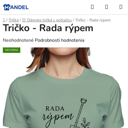
Prejsť
Hľadať
NÁKUP
na
KOŠÍK
obsah
Domov
/
Tričká
/
👚 Dámske tričká s potlačou
/
Tričko - Rada rýpem
Tričko - Rada rýpem
Priemerné
Neohodnotené
Podrobnosti hodnotenia
hodnotenie
NOVINKA
produktu
je
0,0
z
5
hviezdičiek.