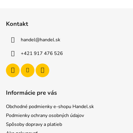
Z
á
Kontakt
p
ä
handel
@
handel.sk
t
i
+421 917 476 526
e
Informácie pre vás
Obchodné podmienky e-shopu Handel.sk
Podmienky ochrany osobných údajov
Spôsoby dopravy a platieb