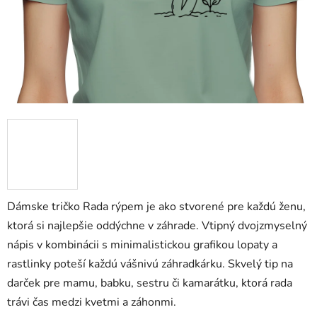
Dámske tričko Rada rýpem je ako stvorené pre každú ženu,
ktorá si najlepšie oddýchne v záhrade. Vtipný dvojzmyselný
nápis v kombinácii s minimalistickou grafikou lopaty a
rastlinky poteší každú vášnivú záhradkárku. Skvelý tip na
darček pre mamu, babku, sestru či kamarátku, ktorá rada
trávi čas medzi kvetmi a záhonmi.