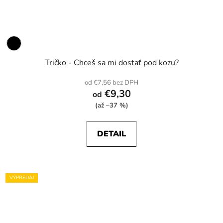
Tričko - Chceš sa mi dostať pod kozu?
od €7,56 bez DPH
€9,30
od
(až –37 %)
DETAIL
VÝPREDAJ