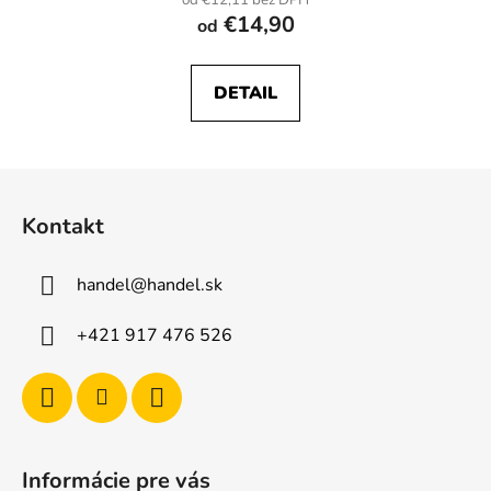
od €12,11 bez DPH
€14,90
od
DETAIL
Z
á
Kontakt
p
ä
handel
@
handel.sk
t
i
+421 917 476 526
e
Informácie pre vás