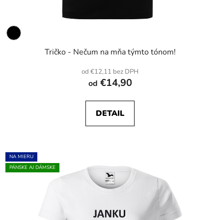
Tričko - Nečum na mňa týmto tónom!
od €12,11 bez DPH
€14,90
od
DETAIL
NA MIERU
PÁNSKE AJ DÁMSKE