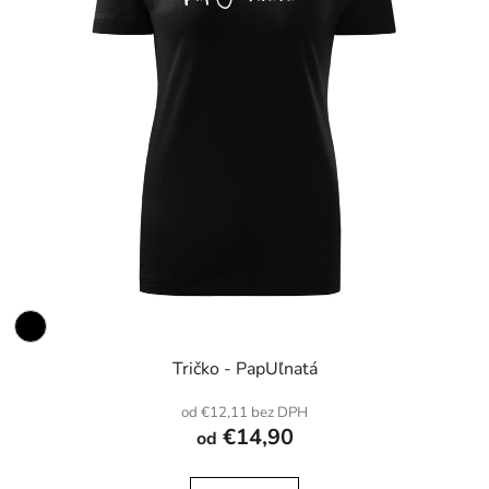
Tričko - PapUľnatá
od €12,11 bez DPH
€14,90
od