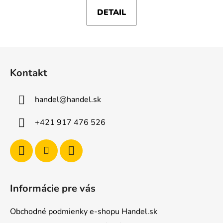
DETAIL
Z
á
Kontakt
p
ä
handel
@
handel.sk
t
i
+421 917 476 526
e
Informácie pre vás
Obchodné podmienky e-shopu Handel.sk