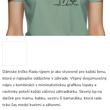
Dámske tričko Rada rýpem je ako stvorené pre každú ženu,
ktorá si najlepšie oddýchne v záhrade. Vtipný dvojzmyselný
nápis v kombinácii s minimalistickou grafikou lopaty a
rastlinky poteší každú vášnivú záhradkárku. Skvelý tip na
darček pre mamu, babku, sestru či kamarátku, ktorá rada
trávi čas medzi kvetmi a záhonmi.