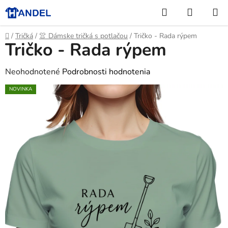
Prejsť
Hľadať
NÁKUP
na
KOŠÍK
obsah
Domov
/
Tričká
/
👚 Dámske tričká s potlačou
/
Tričko - Rada rýpem
Tričko - Rada rýpem
Priemerné
Neohodnotené
Podrobnosti hodnotenia
hodnotenie
NOVINKA
produktu
je
0,0
z
5
hviezdičiek.