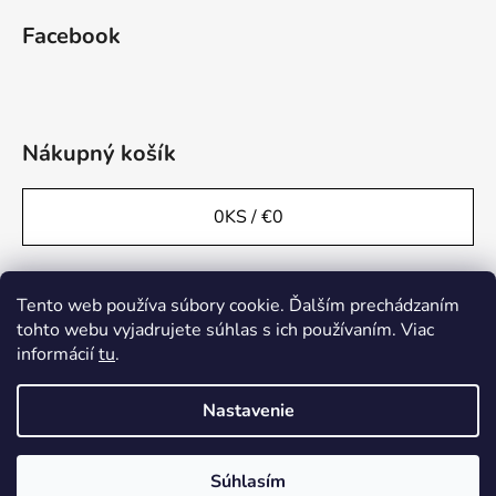
Facebook
Nákupný košík
0
KS /
€0
Tento web používa súbory cookie. Ďalším prechádzaním
tohto webu vyjadrujete súhlas s ich používaním. Viac
informácií
tu
.
Nastavenie
Súhlasím
Vytvoril Shoptet