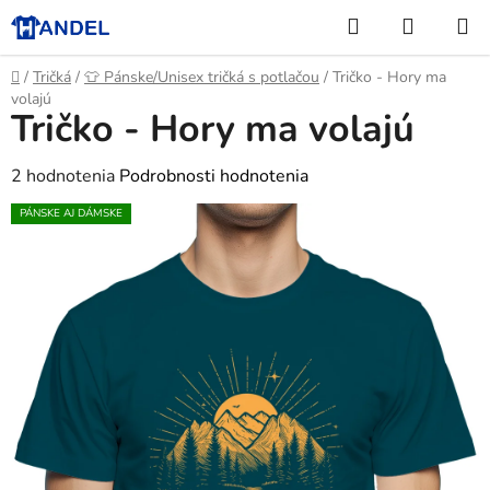
Prejsť
Hľadať
NÁKUP
na
KOŠÍK
obsah
Domov
/
Tričká
/
👕 Pánske/Unisex tričká s potlačou
/
Tričko - Hory ma
volajú
Tričko - Hory ma volajú
Priemerné
2 hodnotenia
Podrobnosti hodnotenia
hodnotenie
PÁNSKE AJ DÁMSKE
produktu
je
5,0
z
5
hviezdičiek.