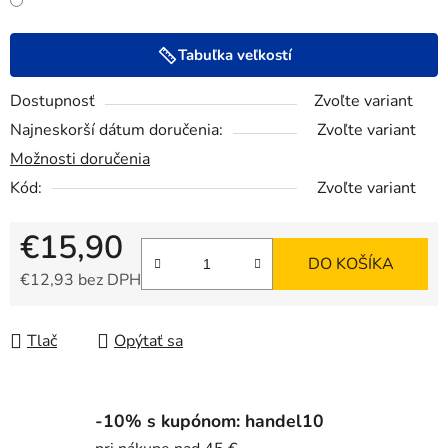
Tabuľka veľkostí
Dostupnosť
Zvoľte variant
Najneskorší dátum doručenia:
Zvoľte variant
Možnosti doručenia
Kód:
Zvoľte variant
€15,90
DO KOŠÍKA
€12,93 bez DPH
Jednotková cena:
Tlač
Opýtať sa
-10% s kupónom: handel10