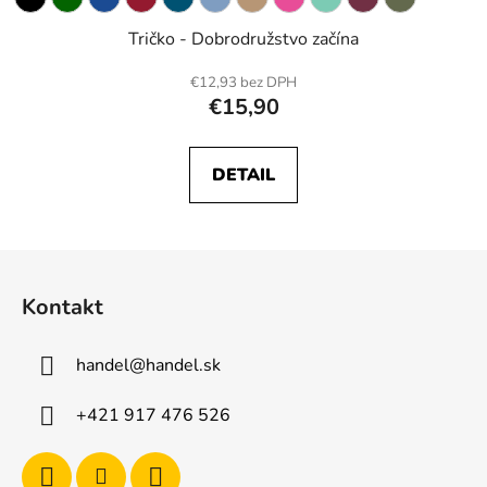
Tričko - Dobrodružstvo začína
€12,93 bez DPH
€15,90
DETAIL
Z
á
Kontakt
p
ä
handel
@
handel.sk
t
i
+421 917 476 526
e