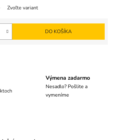
Zvoľte variant
DO KOŠÍKA
Výmena zadarmo
Nesadlo? Pošlite a
uktoch
vymeníme