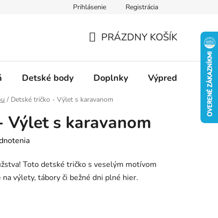
Prihlásenie
Registrácia
Ako nakupovať
Veľkostné tabuľky
Ako sa starať o textil
PRÁZDNY KOŠÍK
NÁKUPNÝ
KOŠÍK
á
Detské body
Doplnky
Výpredaj
Slu
ou
/
Detské tričko - Výlet s karavanom
 - Výlet s karavanom
dnotenia
užstva! Toto detské tričko s veselým motívom
 na výlety, tábory či bežné dni plné hier.