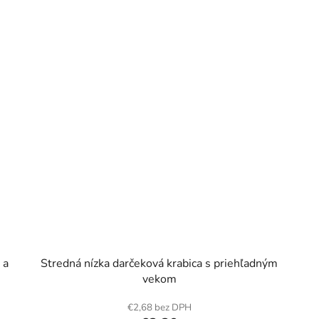
 a
Stredná nízka darčeková krabica s priehľadným
vekom
€2,68 bez DPH