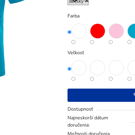
5
hviezdičiek.
Farba
Veľkosť
Dostupnosť
Najneskorší dátum
doručenia:
Možnosti doručenia