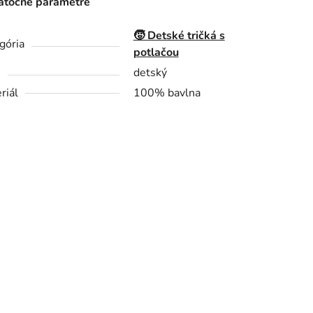
točné parametre
🧒 Detské tričká s
gória
potlačou
h
detský
riál
100% bavlna