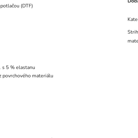
Doda
 potlačou (DTF)
Kate
Stri
mate
1 s 5 % elastanu
 z povrchového materiálu