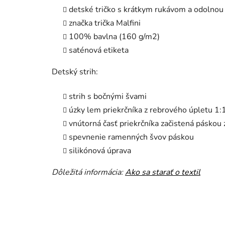
detské tričko s krátkym rukávom a odolnou
značka trička Malfini
100% bavlna (160 g/m2)
saténová etiketa
Detský strih:
strih s bočnými švami
úzky lem priekrčníka z rebrového úpletu 1:
vnútorná časť priekrčníka začistená páskou
spevnenie ramenných švov páskou
silikónová úprava
Dôležitá informácia:
Ako sa starať o textil