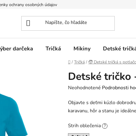
nky ochrany osobných údajov
Spôsoby dopravy a platieb
ýber darčeka
Tričká
Mikiny
Detské tričk
Domov
/
Tričká
/
🧒 Detské tričká s potlač
Detské tričko
Priemerné
Neohodnotené
Podrobnosti ho
hodnotenie
Objavte s deťmi kúzlo dobrodr
produktu
karavanu, hôr a stanu je ideálne
je
0,0
Strih oblečenia
?
z