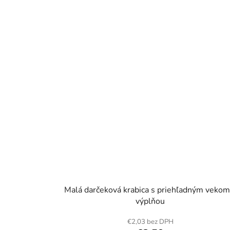
Malá darčeková krabica s priehľadným vekom
výplňou
€2,03 bez DPH