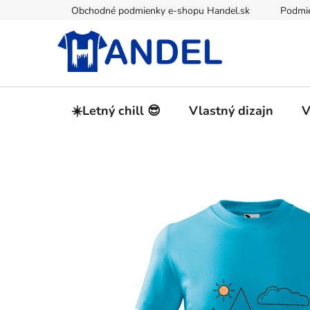
Prejsť
Obchodné podmienky e-shopu Handel.sk
Podmie
na
obsah
☀️Letný chill 😎
Vlastný dizajn
V