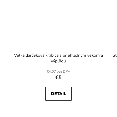
Veľká darčeková krabica s priehľadným vekom a
St
výplňou
€4,07 bez DPH
€5
DETAIL