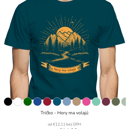
Tričko - Hory ma volajú
od €12,11 bez DPH