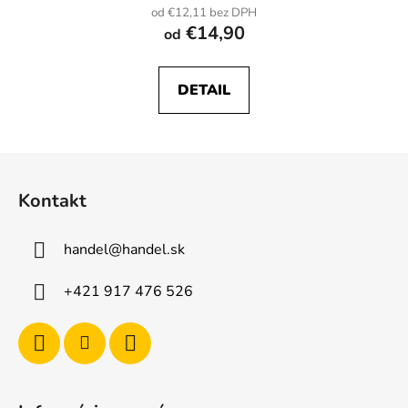
od €12,11 bez DPH
€14,90
od
DETAIL
Z
á
Kontakt
p
ä
handel
@
handel.sk
t
i
+421 917 476 526
e