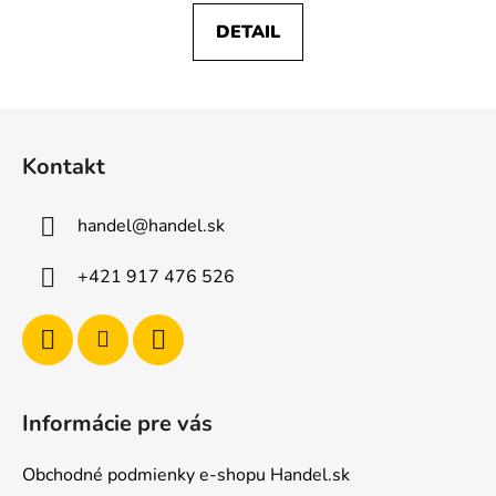
DETAIL
Z
á
Kontakt
p
ä
handel
@
handel.sk
t
i
+421 917 476 526
e
Informácie pre vás
Obchodné podmienky e-shopu Handel.sk