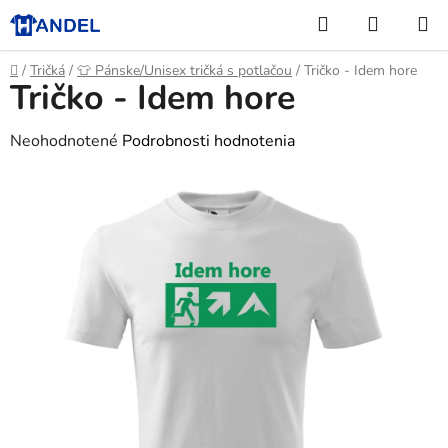
Prejsť
Hľadať
NÁKUP
na
KOŠÍK
obsah
Domov
/
Tričká
/
👕 Pánske/Unisex tričká s potlačou
/
Tričko - Idem hore
Tričko - Idem hore
Priemerné
Neohodnotené
Podrobnosti hodnotenia
hodnotenie
produktu
je
0,0
z
5
hviezdičiek.